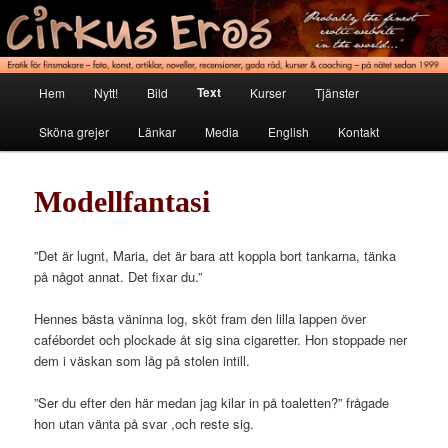
Hoppa
Erotik för finsmakare
till
primärt
innehåll
Cirkus Eros
Huvudmeny
Text
Hem
Nytt!
Bild
Kurser
Tjänster
Sköna grejer
Länkar
Media
English
Kontakt
Modellfantasi
”Det är lugnt, Maria, det är bara att koppla bort tankarna, tänka
på något annat. Det fixar du.”
Hennes bästa väninna log, sköt fram den lilla lappen över
cafébordet och plockade åt sig sina cigaretter. Hon stoppade ner
dem i väskan som låg på stolen intill.
”Ser du efter den här medan jag kilar in på toaletten?” frågade
hon utan vänta på svar ,och reste sig.