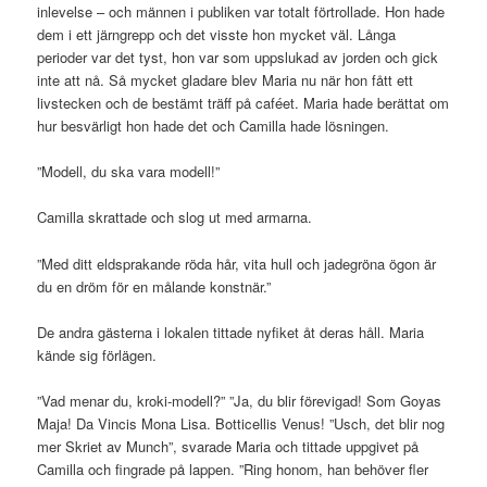
inlevelse – och männen i publiken var totalt förtrollade. Hon hade
dem i ett järngrepp och det visste hon mycket väl. Långa
perioder var det tyst, hon var som uppslukad av jorden och gick
inte att nå. Så mycket gladare blev Maria nu när hon fått ett
livstecken och de bestämt träff på caféet. Maria hade berättat om
hur besvärligt hon hade det och Camilla hade lösningen.
”Modell, du ska vara modell!”
Camilla skrattade och slog ut med armarna.
”Med ditt eldsprakande röda hår, vita hull och jadegröna ögon är
du en dröm för en målande konstnär.”
De andra gästerna i lokalen tittade nyfiket åt deras håll. Maria
kände sig förlägen.
”Vad menar du, kroki-modell?” ”Ja, du blir förevigad! Som Goyas
Maja! Da Vincis Mona Lisa. Botticellis Venus! ”Usch, det blir nog
mer Skriet av Munch”, svarade Maria och tittade uppgivet på
Camilla och fingrade på lappen. ”Ring honom, han behöver fler