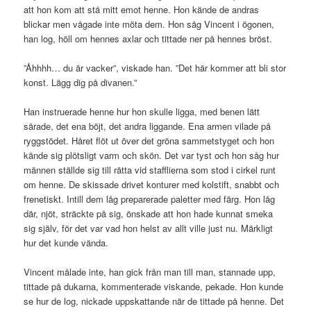
att hon kom att stå mitt emot henne. Hon kände de andras
blickar men vågade inte möta dem. Hon såg Vincent i ögonen,
han log, höll om hennes axlar och tittade ner på hennes bröst.
”Åhhhh… du är vacker”, viskade han. ”Det här kommer att bli stor
konst. Lägg dig på divanen.”
Han instruerade henne hur hon skulle ligga, med benen lätt
särade, det ena böjt, det andra liggande. Ena armen vilade på
ryggstödet. Håret flöt ut över det gröna sammetstyget och hon
kände sig plötsligt varm och skön. Det var tyst och hon såg hur
männen ställde sig till rätta vid stafflierna som stod i cirkel runt
om henne. De skissade drivet konturer med kolstift, snabbt och
frenetiskt. Intill dem låg preparerade paletter med färg. Hon låg
där, njöt, sträckte på sig, önskade att hon hade kunnat smeka
sig själv, för det var vad hon helst av allt ville just nu. Märkligt
hur det kunde vända.
Vincent målade inte, han gick från man till man, stannade upp,
tittade på dukarna, kommenterade viskande, pekade. Hon kunde
se hur de log, nickade uppskattande när de tittade på henne. Det