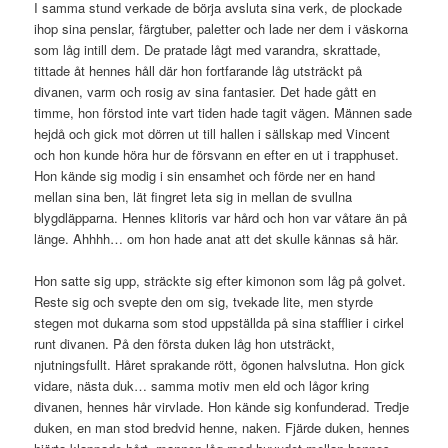
I samma stund verkade de börja avsluta sina verk, de plockade
ihop sina penslar, färgtuber, paletter och lade ner dem i väskorna
som låg intill dem. De pratade lågt med varandra, skrattade,
tittade åt hennes håll där hon fortfarande låg utsträckt på
divanen, varm och rosig av sina fantasier. Det hade gått en
timme, hon förstod inte vart tiden hade tagit vägen. Männen sade
hejdå och gick mot dörren ut till hallen i sällskap med Vincent
och hon kunde höra hur de försvann en efter en ut i trapphuset.
Hon kände sig modig i sin ensamhet och förde ner en hand
mellan sina ben, lät fingret leta sig in mellan de svullna
blygdläpparna. Hennes klitoris var hård och hon var våtare än på
länge. Ahhhh… om hon hade anat att det skulle kännas så här.
Hon satte sig upp, sträckte sig efter kimonon som låg på golvet.
Reste sig och svepte den om sig, tvekade lite, men styrde
stegen mot dukarna som stod uppställda på sina stafflier i cirkel
runt divanen. På den första duken låg hon utsträckt,
njutningsfullt. Håret sprakande rött, ögonen halvslutna. Hon gick
vidare, nästa duk… samma motiv men eld och lågor kring
divanen, hennes hår virvlade. Hon kände sig konfunderad. Tredje
duken, en man stod bredvid henne, naken. Fjärde duken, hennes