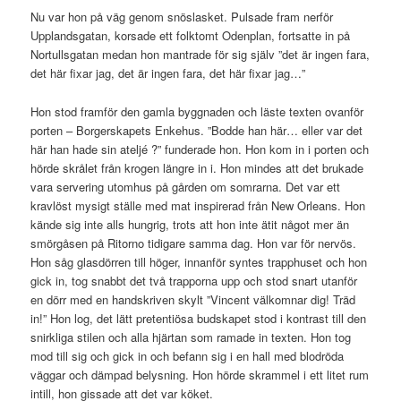
Nu var hon på väg genom snöslasket. Pulsade fram nerför
Upplandsgatan, korsade ett folktomt Odenplan, fortsatte in på
Nortullsgatan medan hon mantrade för sig själv ”det är ingen fara,
det här fixar jag, det är ingen fara, det här fixar jag…”
Hon stod framför den gamla byggnaden och läste texten ovanför
porten – Borgerskapets Enkehus. ”Bodde han här… eller var det
här han hade sin ateljé ?” funderade hon. Hon kom in i porten och
hörde skrålet från krogen längre in i. Hon mindes att det brukade
vara servering utomhus på gården om somrarna. Det var ett
kravlöst mysigt ställe med mat inspirerad från New Orleans. Hon
kände sig inte alls hungrig, trots att hon inte ätit något mer än
smörgåsen på Ritorno tidigare samma dag. Hon var för nervös.
Hon såg glasdörren till höger, innanför syntes trapphuset och hon
gick in, tog snabbt det två trapporna upp och stod snart utanför
en dörr med en handskriven skylt ”Vincent välkomnar dig! Träd
in!” Hon log, det lätt pretentiösa budskapet stod i kontrast till den
snirkliga stilen och alla hjärtan som ramade in texten. Hon tog
mod till sig och gick in och befann sig i en hall med blodröda
väggar och dämpad belysning. Hon hörde skrammel i ett litet rum
intill, hon gissade att det var köket.