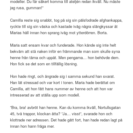
modeller. Du får säkert komma till ateljén redan ikväll. Nu måste
jag rusa, gumman!”
Camilla reste sig snabbt, tog på sig sin pälsfodrade afghankappa,
ryckte till sig sin väska och kastade iväg några slängkyssar åt
Marias håll innan hon sprang iväg mot ytterdörren. Borta.
Maria satt ensam kvar och funderade. Hon kände sig inte helt
bekväm att stå naken inför en främmande man som skulle syna
henne från tårna och uppåt. Men pengarna… hon behövde dem.
Hon fick se det som en tillfällig lösning.
Hon hade ringt, och ångrade sig i samma sekund han svarat.
Han lät stressad och var kort i tonen. Maria hade berättat om
Camilla, att hon fått hans nummer av henne och att hon var
intresserad av att ställa upp som modell.
”Bra, bra! avbröt han henne. Kan du komma ikväll, Nortullsgatan
45, två trappor, klockan åtta? ”Ja… visst”, svarade hon och
klottrade ner adressen. Det hade gått fort, han hade redan lagt på
innan hon hann fråga mer.