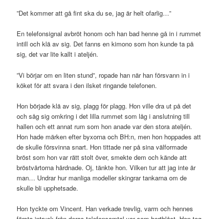
”Det kommer att gå fint ska du se, jag är helt ofarlig…”
En telefonsignal avbröt honom och han bad henne gå in i rummet
intill och klä av sig. Det fanns en kimono som hon kunde ta på
sig, det var lite kallt i ateljén.
”Vi börjar om en liten stund”, ropade han när han försvann in i
köket för att svara i den ilsket ringande telefonen.
Hon började klä av sig, plagg för plagg. Hon ville dra ut på det
och såg sig omkring i det lilla rummet som låg i anslutning till
hallen och ett annat rum som hon anade var den stora ateljén.
Hon hade märken efter byxorna och BH:n, men hon hoppades att
de skulle försvinna snart. Hon tittade ner på sina välformade
bröst som hon var rätt stolt över, smekte dem och kände att
bröstvårtorna hårdnade. Oj, tänkte hon. Vilken tur att jag inte är
man… Undrar hur manliga modeller skingrar tankarna om de
skulle bli upphetsade.
Hon tyckte om Vincent. Han verkade trevlig, varm och hennes
första intryck från deras telefonsamtal var som bortblåst. Hon tog