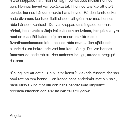
hjärta klappade hårt, mannen låg med huvudet mellan hennes
ben. Hennes huvud var bakåtkastat, i hennes ansikte ett stort
leende, hennes händer smekte hans huvud. På den femte duken
hade divanens konturer flutit ut som ett grönt hav med hennes
röda hår som kontrast. Det var kroppar, omslingrade lemmar,
närhet, hon kunde skönja två män och en kvinna, hon på alla fyra
med en man tätt bakom sig, en annan framför med sitt
överdimensionerade kön i hennes röda mun… Den sjätte och
sjunde duken bekräftade vad hon känt på sig. Det var hennes
fantasier de hade målat. Hon andades häftigt, tittade storögt på
dukarna.
”Sa jag inte att det skulle bli stor konst?” viskade Vincent där han
stod tätt bakom henne. Hon kände hans andedräkt mot sin hals,
hans sträva kind mot sin och hans händer som långsamt
öppnade kimonon och åter lät den falla till golvet.
Angela