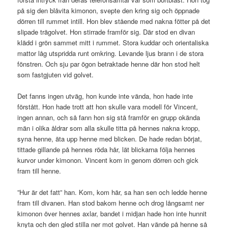
på sig den blåvita kimonon, svepte den kring sig och öppnade
dörren till rummet intill. Hon blev stående med nakna fötter på det
slipade trägolvet. Hon stirrade framför sig. Där stod en divan
klädd i grön sammet mitt i rummet. Stora kuddar och orientaliska
mattor låg utspridda runt omkring. Levande ljus brann i de stora
fönstren. Och sju par ögon betraktade henne där hon stod helt
som fastgjuten vid golvet.
Det fanns ingen utväg, hon kunde inte vända, hon hade inte
förstått. Hon hade trott att hon skulle vara modell för Vincent,
ingen annan, och så fann hon sig stå framför en grupp okända
män i olika åldrar som alla skulle titta på hennes nakna kropp,
syna henne, äta upp henne med blicken. De hade redan börjat,
tittade gillande på hennes röda hår, lät blickarna följa hennes
kurvor under kimonon. Vincent kom in genom dörren och gick
fram till henne.
”Hur är det fatt” han. Kom, kom här, sa han sen och ledde henne
fram till divanen. Han stod bakom henne och drog långsamt ner
kimonon över hennes axlar, bandet i midjan hade hon inte hunnit
knyta och den gled stilla ner mot golvet. Han vände på henne så