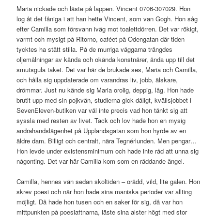
Maria nickade och läste på lappen. Vincent 0706-307029. Hon
log åt det fåniga i att han hette Vincent, som van Gogh. Hon såg
efter Camilla som försvann iväg mot toalettdörren. Det var rökigt,
varmt och mysigt på Ritorno, caféet på Odengatan där tiden
tycktes ha stått stilla. På de murriga väggarna trängdes
oljemålningar av kända och okända konstnärer, ända upp till det
smutsgula taket. Det var här de brukade ses, Maria och Camilla,
och hålla sig uppdaterade om varandras liv, jobb, älskare,
drömmar. Just nu kände sig Maria orolig, deppig, låg. Hon hade
brutit upp med sin pojkvän, studierna gick dåligt, kvällsjobbet i
SevenEleven-butiken var väl inte precis vad hon tänkt sig att
syssla med resten av livet. Tack och lov hade hon en mysig
andrahandslägenhet på Upplandsgatan som hon hyrde av en
äldre dam. Billigt och centralt, nära Tegnérlunden. Men pengar…
Hon levde under existensminimum och hade inte råd att unna sig
någonting. Det var här Camilla kom som en räddande ängel.
Camilla, hennes vän sedan skoltiden – orädd, vild, lite galen. Hon
skrev poesi och när hon hade sina maniska perioder var allting
möjligt. Då hade hon tusen och en saker för sig, då var hon
mittpunkten på poesiaftnarna, läste sina alster högt med stor