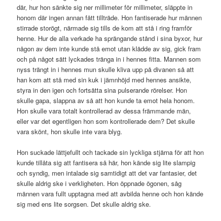
där, hur hon sänkte sig ner millimeter för millimeter, släppte in
honom där ingen annan fått tillträde. Hon fantiserade hur männen
stirrade storögt, närmade sig tills de kom att stå i ring framför
henne. Hur de alla verkade ha sprängande stånd i sina byxor, hur
någon av dem inte kunde stå emot utan klädde av sig, gick fram
och på något sätt lyckades tränga in i hennes fitta. Mannen som
nyss trängt in i hennes mun skulle kliva upp på divanen så att
han kom att stå med sin kuk i jämnhöjd med hennes ansikte,
styra in den igen och fortsätta sina pulserande rörelser. Hon
skulle gapa, slappna av så att hon kunde ta emot hela honom.
Hon skulle vara totalt kontrollerad av dessa främmande män,
eller var det egentligen hon som kontrollerade dem? Det skulle
vara skönt, hon skulle inte vara blyg.
Hon suckade lättjefullt och tackade sin lyckliga stjärna för att hon
kunde tillåta sig att fantisera så här, hon kände sig lite slampig
och syndig, men intalade sig samtidigt att det var fantasier, det
skulle aldrig ske i verkligheten. Hon öppnade ögonen, såg
männen vara fullt upptagna med att avbilda henne och hon kände
sig med ens lite sorgsen. Det skulle aldrig ske.