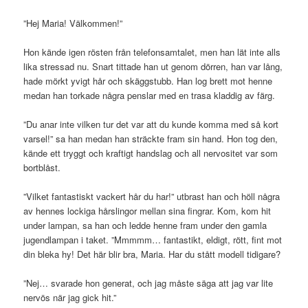
”Hej Maria! Välkommen!”
Hon kände igen rösten från telefonsamtalet, men han lät inte alls
lika stressad nu. Snart tittade han ut genom dörren, han var lång,
hade mörkt yvigt hår och skäggstubb. Han log brett mot henne
medan han torkade några penslar med en trasa kladdig av färg.
”Du anar inte vilken tur det var att du kunde komma med så kort
varsel!” sa han medan han sträckte fram sin hand. Hon tog den,
kände ett tryggt och kraftigt handslag och all nervositet var som
bortblåst.
”Vilket fantastiskt vackert hår du har!” utbrast han och höll några
av hennes lockiga hårslingor mellan sina fingrar. Kom, kom hit
under lampan, sa han och ledde henne fram under den gamla
jugendlampan i taket. ”Mmmmm… fantastikt, eldigt, rött, fint mot
din bleka hy! Det här blir bra, Maria. Har du stått modell tidigare?
”Nej… svarade hon generat, och jag måste säga att jag var lite
nervös när jag gick hit.”