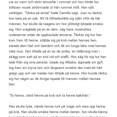
var en varm och skön atmosfär i rummet och hon hörde hur
stillsam musik strömmade ut från rummet intill. Hon njöt
verkligen. ”Tänka på annat” hade Camilla sagt. Just nu tänkte
hon bara på en sak. Att få tillfredsställa sig själv inför de här
männen, hur skulle de reagera om hon plötsligt började smeka
sig. Hon sneglade på en av dem, såg hans muskulösa
underarmar under de uppkavlade ärmarna. Tänkte sig hur han
kom fram till henne, ställde sig på knä mellan hennes ben,
särade dem hårt och bestämt och lät sin tunga leka med hennes
våta mus. Hon tittade på en av de andra, en rödbrusig man i
skägg som satt på en stol vid sitt staffli. Hon såg för sig hur han
lade ifrån sig sina penslar, lutade sig tillbaka, öppnade sin gylf,
tog fram sin styva lem och långsamt smekte den med ett hårt
grepp upp och ner medan han tittade på henne. Hon kunde tänka
sig hur någon av de övriga ropade till mannen mellan hennes
ben:
”Ta henne, vänd henne på knä och ta henne bakifrån.”
Han skulle lyda, vända henne runt på mage och resa upp henne
på knä. Han skulle smeka henne mellan benen, hon skulle känna