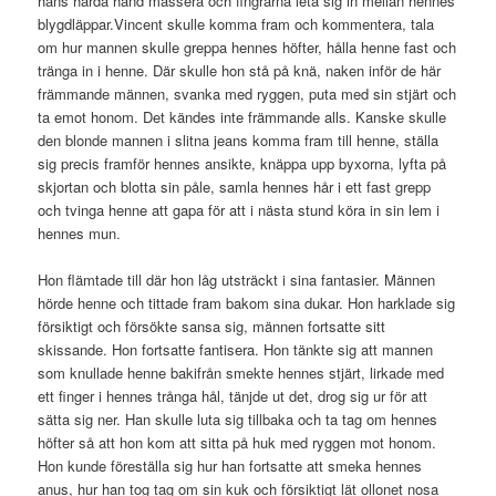
hans hårda hand massera och fingrarna leta sig in mellan hennes
blygdläppar.Vincent skulle komma fram och kommentera, tala
om hur mannen skulle greppa hennes höfter, hålla henne fast och
tränga in i henne. Där skulle hon stå på knä, naken inför de här
främmande männen, svanka med ryggen, puta med sin stjärt och
ta emot honom. Det kändes inte främmande alls. Kanske skulle
den blonde mannen i slitna jeans komma fram till henne, ställa
sig precis framför hennes ansikte, knäppa upp byxorna, lyfta på
skjortan och blotta sin påle, samla hennes hår i ett fast grepp
och tvinga henne att gapa för att i nästa stund köra in sin lem i
hennes mun.
Hon flämtade till där hon låg utsträckt i sina fantasier. Männen
hörde henne och tittade fram bakom sina dukar. Hon harklade sig
försiktigt och försökte sansa sig, männen fortsatte sitt
skissande. Hon fortsatte fantisera. Hon tänkte sig att mannen
som knullade henne bakifrån smekte hennes stjärt, lirkade med
ett finger i hennes trånga hål, tänjde ut det, drog sig ur för att
sätta sig ner. Han skulle luta sig tillbaka och ta tag om hennes
höfter så att hon kom att sitta på huk med ryggen mot honom.
Hon kunde föreställa sig hur han fortsatte att smeka hennes
anus, hur han tog tag om sin kuk och försiktigt lät ollonet nosa