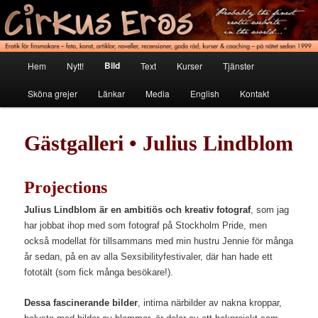
Hoppa
Erotik för finsmakare
till
primärt
innehåll
Cirkus Eros
Huvudmeny
Bild
Hem
Nytt!
Text
Kurser
Tjänster
Sköna grejer
Länkar
Media
English
Kontakt
Gästgalleri • Julius Lindblom
Projections
Julius Lindblom är en ambitiös och kreativ fotograf
, som jag
har jobbat ihop med som fotograf på Stockholm Pride, men
också modellat för tillsammans med min hustru Jennie för många
år sedan, på en av alla Sexsibilityfestivaler, där han hade ett
fototält (som fick många besökare!).
Dessa fascinerande bilder
, intima närbilder av nakna kroppar,