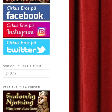
SÖK OCH DU SKALL FINNA:
S
ö
k
VÅRA AKTUELLA KURSER: