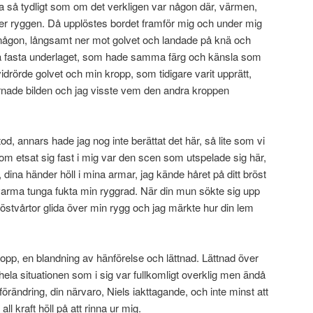
a så tydligt som om det verkligen var någon där, värmen,
ver ryggen. Då upplöstes bordet framför mig och under mig
 någon, långsamt ner mot golvet och landade på knä och
 fasta underlaget, som hade samma färg och känsla som
drörde golvet och min kropp, som tidigare varit upprätt,
rnade bilden och jag visste vem den andra kroppen
od, annars hade jag nog inte berättat det här, så lite som vi
m etsat sig fast i mig var den scen som utspelade sig här,
dina händer höll i mina armar, jag kände håret på ditt bröst
 varma tunga fukta min ryggrad. När din mun sökte sig upp
röstvårtor glida över min rygg och jag märkte hur din lem
pp, en blandning av hänförelse och lättnad. Lättnad över
 hela situationen som i sig var fullkomligt overklig men ändå
förändring, din närvaro, Niels iakttagande, och inte minst att
all kraft höll på att rinna ur mig.