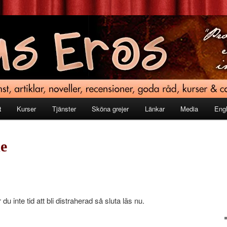
t
Kurser
Tjänster
Sköna grejer
Länkar
Media
Engl
e
du inte tid att bli distraherad så sluta läs nu.