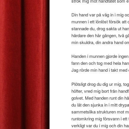
strök mig mot handfatet som en
Din hand var på väg in i mig oc
munnen i ett lönlöst försök at
stannade du, drog sakta ut hande
hårdare den här gången, två gå
min skuldra, din andra hand om
Handen i munnen gjorde ingen n
fann den och tog med hela hand
Jag rörde min hand i takt med 
Plötsligt drog du dig ur mig, 
höfter, vred mig bort från hand
golvet. Med handen runt din hå
du lät den sjunka in i mitt dry
sammetslika strukturen mot m
runtomkring mig försvann i ett 
verkligt var du i mig och din 