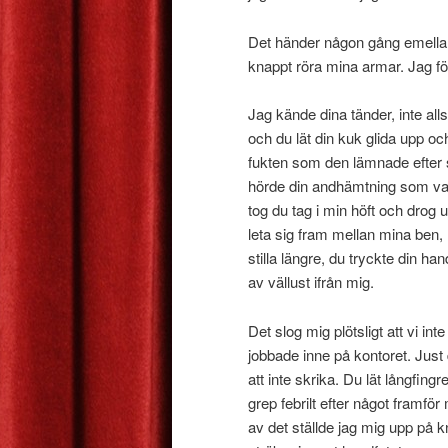
Det händer någon gång emellanåt
knappt röra mina armar. Jag för
Jag kände dina tänder, inte al
och du lät din kuk glida upp och
fukten som den lämnade efter si
hörde din andhämtning som va
tog du tag i min höft och drog u
leta sig fram mellan mina ben, 
stilla längre, du tryckte din ha
av vällust ifrån mig.
Det slog mig plötsligt att vi int
jobbade inne på kontoret. Just d
att inte skrika. Du lät långfingre
grep febrilt efter något framfö
av det ställde jag mig upp på kn