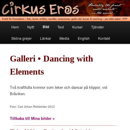
Hoppa
Erotik för finsmakare
till
primärt
innehåll
Cirkus Eros
Huvudmeny
Bild
Hem
Nytt!
Text
Kurser
Tjänster
Sköna grejer
Länkar
Media
English
Kontakt
Galleri • Dancing with
Elements
Två kraftfulla kvinnor som leker och dansar på klippor, vid
Bråviken.
Foto: Carl Johan Rehbinder 2012
Tillbaka till Mina bilder »