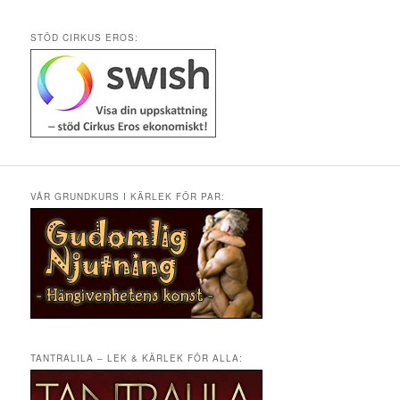
STÖD CIRKUS EROS:
VÅR GRUNDKURS I KÄRLEK FÖR PAR:
TANTRALILA – LEK & KÄRLEK FÖR ALLA: