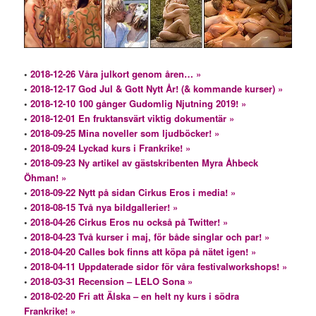
•
2018-12-26 Våra julkort genom åren… »
•
2018-12-17 God Jul & Gott Nytt År! (& kommande kurser) »
•
2018-12-10 100 gånger Gudomlig Njutning 2019! »
•
2018-12-01 En fruktansvärt viktig dokumentär »
•
2018-09-25 Mina noveller som ljudböcker! »
•
2018-09-24 Lyckad kurs i Frankrike! »
•
2018-09-23 Ny artikel av gästskribenten Myra Åhbeck
Öhman! »
•
2018-09-22 Nytt på sidan Cirkus Eros i media! »
•
2018-08-15 Två nya bildgallerier! »
•
2018-04-26 Cirkus Eros nu också på Twitter! »
•
2018-04-23 Två kurser i maj, för både singlar och par! »
•
2018-04-20 Calles bok finns att köpa på nätet igen! »
•
2018-04-11 Uppdaterade sidor för våra festivalworkshops! »
•
2018-03-31 Recension – LELO Sona »
•
2018-02-20 Fri att Älska – en helt ny kurs i södra
Frankrike! »