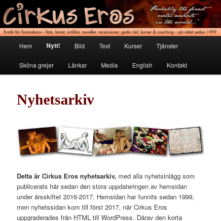
Hoppa
Erotik för finsmakare
till
primärt
innehåll
Cirkus Eros
Huvudmeny
Nytt!
Hem
Bild
Text
Kurser
Tjänster
Sköna grejer
Länkar
Media
English
Kontakt
Nyhetsarkiv
Detta är Cirkus Eros nyhetsarkiv,
med alla nyhetsinlägg som
publicerats här sedan den stora uppdateringen av hemsidan
under årsskiftet 2016-2017. Hemsidan har funnits sedan 1999,
men nyhetssidan kom till först 2017, när Cirkus Eros
uppgraderades från HTML till WordPress. Därav den korta