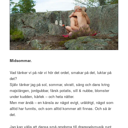
Midsommar.
Vad tänker vi på när vi hör det ordet, smakar på det, luktar på
det?
Själv tänker jag på sol, sommar, skratt, sång och dans kring
majstången, jordgubbar, färsk potatis, sill & nubbe, blomster
under kudden, kärlek – och heta nätter.
Men mer ändå – en känsla av något evigt, uråldrigt, något som
alltid har funnits, och som alltid kommer att finnas. Och så är
det.
Jag kan välja att dansa små grodorna till dragspelsmusik runt