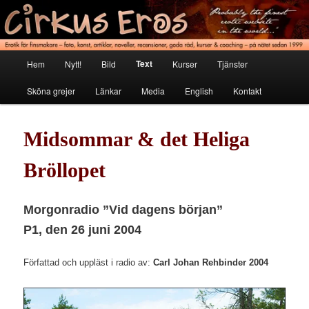
Hoppa
Erotik för finsmakare
till
primärt
innehåll
Cirkus Eros
Huvudmeny
Text
Hem
Nytt!
Bild
Kurser
Tjänster
Sköna grejer
Länkar
Media
English
Kontakt
Midsommar & det Heliga
Bröllopet
Morgonradio ”Vid dagens början”
P1, den 26 juni 2004
Författad och uppläst i radio av:
Carl Johan Rehbinder 2004