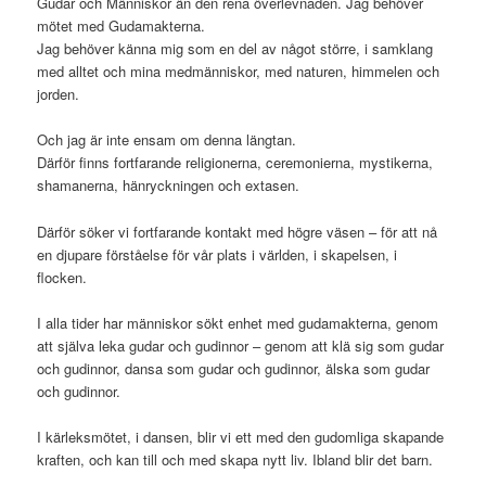
Gudar och Människor än den rena överlevnaden. Jag behöver
mötet med Gudamakterna.
Jag behöver känna mig som en del av något större, i samklang
med alltet och mina medmänniskor, med naturen, himmelen och
jorden.
Och jag är inte ensam om denna längtan.
Därför finns fortfarande religionerna, ceremonierna, mystikerna,
shamanerna, hänryckningen och extasen.
Därför söker vi fortfarande kontakt med högre väsen – för att nå
en djupare förståelse för vår plats i världen, i skapelsen, i
flocken.
I alla tider har människor sökt enhet med gudamakterna, genom
att själva leka gudar och gudinnor – genom att klä sig som gudar
och gudinnor, dansa som gudar och gudinnor, älska som gudar
och gudinnor.
I kärleksmötet, i dansen, blir vi ett med den gudomliga skapande
kraften, och kan till och med skapa nytt liv. Ibland blir det barn.