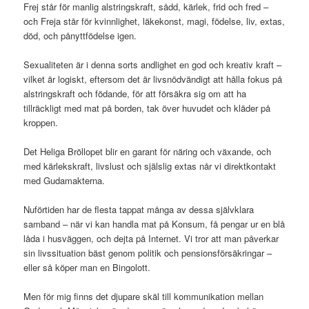
Frej står för manlig alstringskraft, sådd, kärlek, frid och fred –
och Freja står för kvinnlighet, läkekonst, magi, födelse, liv, extas,
död, och pånyttfödelse igen.
Sexualiteten är i denna sorts andlighet en god och kreativ kraft –
vilket är logiskt, eftersom det är livsnödvändigt att hålla fokus på
alstringskraft och födande, för att försäkra sig om att ha
tillräckligt med mat på borden, tak över huvudet och kläder på
kroppen.
Det Heliga Bröllopet blir en garant för näring och växande, och
med kärlekskraft, livslust och själslig extas når vi direktkontakt
med Gudamakterna.
Nuförtiden har de flesta tappat många av dessa självklara
samband – när vi kan handla mat på Konsum, få pengar ur en blå
låda i husväggen, och dejta på Internet. Vi tror att man påverkar
sin livssituation bäst genom politik och pensionsförsäkringar –
eller så köper man en Bingolott.
Men för mig finns det djupare skäl till kommunikation mellan