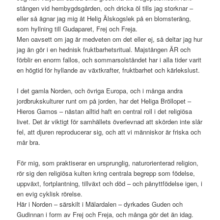
stången vid hembygdsgården, och dricka öl tills jag storknar –
eller så ägnar jag mig åt Helig Älskogslek på en blomsteräng,
som hyllning till Gudaparet, Frej och Freja.
Men oavsett om jag är medveten om det eller ej, så deltar jag hur
jag än gör i en hednisk fruktbarhetsritual. Majstången ÄR och
förblir en enorm fallos, och sommarsolståndet har i alla tider varit
en högtid för hyllande av växtkrafter, fruktbarhet och kärlekslust.
I det gamla Norden, och övriga Europa, och i många andra
jordbrukskulturer runt om på jorden, har det Heliga Bröllopet –
Hieros Gamos – nästan alltid haft en central roll i det religiösa
livet. Det är viktigt för samhällets överlevnad att skörden inte slår
fel, att djuren reproducerar sig, och att vi människor är friska och
mår bra.
För mig, som praktiserar en ursprunglig, naturorienterad religion,
rör sig den religiösa kulten kring centrala begrepp som födelse,
uppväxt, fortplantning, tillväxt och död – och pånyttfödelse igen, i
en evig cyklisk rörelse.
Här i Norden – särskilt i Mälardalen – dyrkades Guden och
Gudinnan i form av Frej och Freja, och många gör det än idag.