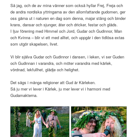
Så jag, och de av mina vänner som också hyllar Frej, Freja och
de andra nordiska yttringarna av den allomfattande gudomen, ger
oss gärna ut i naturen en dag som denna, majar stång och binder
krans, dansar och sjunger, äter och dricker, festar och gläds.
I ljuv förening med Himmel och Jord, Gudar och Gudinnor, Man
och Kvinna – blir vi ett med alltet, och uppgår i den tidlösa extas
som utgör skapelsen, livet.
Vi blir själva Gudar och Gudinnor i dansen, i leken, vi ser Guden
och Gudinnan i varandra, och möter varandra med kärlek,
vördnad, lekfullhet, glädje och helighet.
Det sägs i många religioner att Gud är Kärleken.
Så ju mer vi lever i Kärlek, ju mer lever vi i harmoni med
Gudamakterna.