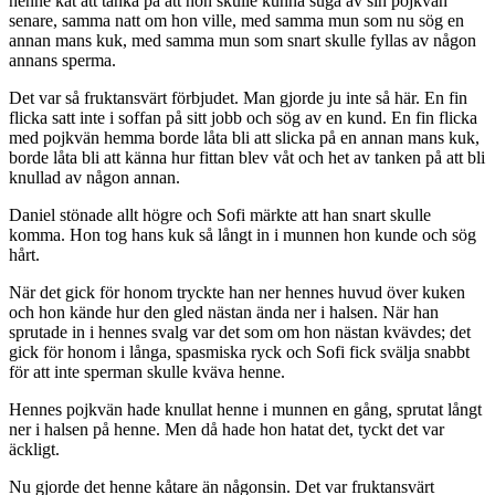
henne kåt att tänka på att hon skulle kunna suga av sin pojkvän
senare, samma natt om hon ville, med samma mun som nu sög en
annan mans kuk, med samma mun som snart skulle fyllas av någon
annans sperma.
Det var så fruktansvärt förbjudet. Man gjorde ju inte så här. En fin
flicka satt inte i soffan på sitt jobb och sög av en kund. En fin flicka
med pojkvän hemma borde låta bli att slicka på en annan mans kuk,
borde låta bli att känna hur fittan blev våt och het av tanken på att bli
knullad av någon annan.
Daniel stönade allt högre och Sofi märkte att han snart skulle
komma. Hon tog hans kuk så långt in i munnen hon kunde och sög
hårt.
När det gick för honom tryckte han ner hennes huvud över kuken
och hon kände hur den gled nästan ända ner i halsen. När han
sprutade in i hennes svalg var det som om hon nästan kvävdes; det
gick för honom i långa, spasmiska ryck och Sofi fick svälja snabbt
för att inte sperman skulle kväva henne.
Hennes pojkvän hade knullat henne i munnen en gång, sprutat långt
ner i halsen på henne. Men då hade hon hatat det, tyckt det var
äckligt.
Nu gjorde det henne kåtare än någonsin. Det var fruktansvärt