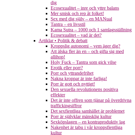
dig
Ecosexualitet – inre och yttre balans
Mer smisk och rep åt folket!
Sex med dig själv – en MANual
Tantra – en livsstil
Kama Sutra – 1000 och 1 samlagsställning
Ecosexualitet – vad är det?
Artiklar • Politik & debatt
Kroppslig autonomi – vem äger dig?
Att älska fler än en – och gifta sig med
allihop!
Holy Fuck – Tantra som gick vilse
Erotik eller porr?
Porr och yttrandefrihet
Nakna kroppar är inte farliga!
Porr är gott och nyttigt!
Den sexuella revolutionens positiva
effekter
Det är inte offren som tjänar på överdrivna
traffickingsiffror
Det sexfientliga samhället är problemet
Porr är självklar mänsklig kultur
Sexköpslagen – en kontraproduktiv lag
Nakenhet är tabu i vår kroppsfientliga
kultur