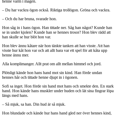
henne varm i magen.
– Du har vackra ögon också. Riktiga trollögon. Gröna och vackra.
– Och du har bruna, svarade hon.
Hon såg in i hans ögon. Han tittade ner. Såg han något? Kunde han
se in under kjolen? Kunde han se hennes trosor? Hon blev rädd att
han skulle se hur blöt hon var.
Hon blev ännu kåtare när hon tänkte tanken att han visste. Att han
visste hur kåt hon var och att allt bara var ett spel för att kåta upp
henne ännu mer.
Alla komplimanger. Allt prat om allt mellan himmel och jord.
Plötsligt kände hon hans hand mot sin kind. Han förde undan
hennes hår och tittade henne djupt in i ögonen.
Sofi sa inget. Hon förde sin hand mot hans och smekte den. En stark
hand. Hon kände hans muskler under huden och lät sina fingrar löpa
längs med hans.
– Så mjuk, sa han. Din hud är så mjuk.
Hon blundade och kände hur hans hand gled ner över hennes kind,