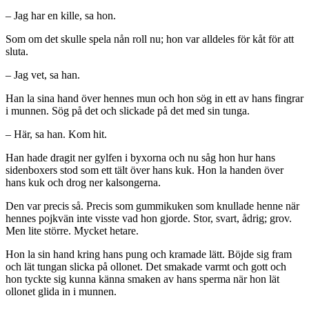
– Jag har en kille, sa hon.
Som om det skulle spela nån roll nu; hon var alldeles för kåt för att
sluta.
– Jag vet, sa han.
Han la sina hand över hennes mun och hon sög in ett av hans fingrar
i munnen. Sög på det och slickade på det med sin tunga.
– Här, sa han. Kom hit.
Han hade dragit ner gylfen i byxorna och nu såg hon hur hans
sidenboxers stod som ett tält över hans kuk. Hon la handen över
hans kuk och drog ner kalsongerna.
Den var precis så. Precis som gummikuken som knullade henne när
hennes pojkvän inte visste vad hon gjorde. Stor, svart, ådrig; grov.
Men lite större. Mycket hetare.
Hon la sin hand kring hans pung och kramade lätt. Böjde sig fram
och lät tungan slicka på ollonet. Det smakade varmt och gott och
hon tyckte sig kunna känna smaken av hans sperma när hon lät
ollonet glida in i munnen.