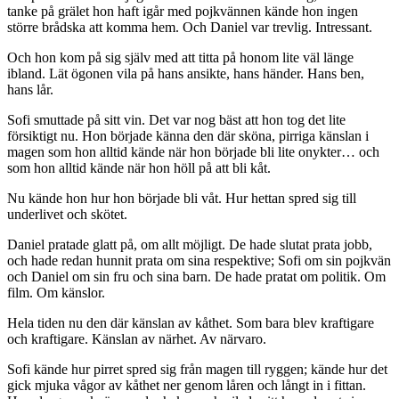
tanke på grälet hon haft igår med pojkvännen kände hon ingen
större brådska att komma hem. Och Daniel var trevlig. Intressant.
Och hon kom på sig själv med att titta på honom lite väl länge
ibland. Lät ögonen vila på hans ansikte, hans händer. Hans ben,
hans lår.
Sofi smuttade på sitt vin. Det var nog bäst att hon tog det lite
försiktigt nu. Hon började känna den där sköna, pirriga känslan i
magen som hon alltid kände när hon började bli lite onykter… och
som hon alltid kände när hon höll på att bli kåt.
Nu kände hon hur hon började bli våt. Hur hettan spred sig till
underlivet och skötet.
Daniel pratade glatt på, om allt möjligt. De hade slutat prata jobb,
och hade redan hunnit prata om sina respektive; Sofi om sin pojkvän
och Daniel om sin fru och sina barn. De hade pratat om politik. Om
film. Om känslor.
Hela tiden nu den där känslan av kåthet. Som bara blev kraftigare
och kraftigare. Känslan av närhet. Av närvaro.
Sofi kände hur pirret spred sig från magen till ryggen; kände hur det
gick mjuka vågor av kåthet ner genom låren och långt in i fittan.