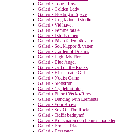
Galleri • Tough Love
Galleri • Golden Lady
Galleri • Floating in Space
Galleri • Ung kvinna i studion
Galleri • Vid havet
Galleri • Femme fatale
Galleri • I slottsruinen
Galleri • På en fallen trädstam
Galleri • Sol, klippor & vatten
Galleri • Garden of Dreams
Galleri • Light My Fire
Galleri • Blue Angel
Galleri • Girl on the Rocks
Galleri • Hipstamatic Girl
Galleri • Nudist Camp
Galleri • Slottsfrun
Galleri • Gyttjebrottning
Galleri • Fittor i Vecko-Revyn
Galleri • Dancing with Elements
Galleri • Yoni Bhava
Galleri • Sex On The Rocks
Galleri • Tidlös badnymf
Galleri • Konstnären och hennes modeller
Galleri • Erotisk Triad
Galleri • Bergtagen