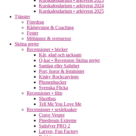
Kurskalendarium • arkiverat 2023
Kurskalendarium • arkiverat 2024
Kurskalendarium • arkiverat 2025
Tjänster
Föredrag
Rådgivning & Coaching
Fester
Möhippor & svensexor
Sköna grejer
Recensioner • böcker
Kåt, glad och tacksam
Q-kar • Recension Sköna grejer
Samlag eller Salighet
Porr, horor & feminister
Kinky Rockcarvings
Phonephucker
Svenska Flicka
Recensioner • film
Shortbus
Tell Me You Love Me
Recensioner • sexleksaker
Crave Vesper
Pipedream Extreme
Satisfyer PRO 2
Larven, Fun Factory