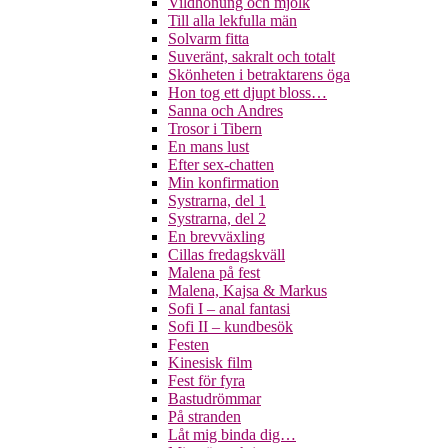
Vildhonung och mjölk
Till alla lekfulla män
Solvarm fitta
Suveränt, sakralt och totalt
Skönheten i betraktarens öga
Hon tog ett djupt bloss…
Sanna och Andres
Trosor i Tibern
En mans lust
Efter sex-chatten
Min konfirmation
Systrarna, del 1
Systrarna, del 2
En brevväxling
Cillas fredagskväll
Malena på fest
Malena, Kajsa & Markus
Sofi I – anal fantasi
Sofi II – kundbesök
Festen
Kinesisk film
Fest för fyra
Bastudrömmar
På stranden
Låt mig binda dig…