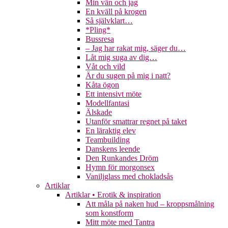
Min vän och jag
En kväll på krogen
Så självklart…
*Pling*
Bussresa
– Jag har rakat mig, säger du…
Låt mig suga av dig…
Våt och vild
Är du sugen på mig i natt?
Kåta ögon
Ett intensivt möte
Modellfantasi
Älskade
Utanför smattrar regnet på taket
En läraktig elev
Teambuilding
Danskens leende
Den Runkandes Dröm
Hymn för morgonsex
Vaniljglass med chokladsås
Artiklar
Artiklar • Erotik & inspiration
Att måla på naken hud – kroppsmålning
som konstform
Mitt möte med Tantra