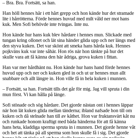
– Bra. Bra. Fortsätt, sa han.
Han höll hennes hår i ett hårt grepp och hon kände hur det stramade
lite i hårrötterna. Förde hennes huvud med milt våld ner mot hans
kuk. Men Sofi behövde inte tvingas. Inte nu.
Hon kände hur hans kuk blev hårdare i hennes mun. Slickade med
tungan kring ollonet och lät sina händer glida upp och ner längs med
den styva kuken. Det var skönt att smeka hans hårda kuk. Hennes
pojkväns kuk var inte såhär. Hon rös när hon tänkte på hur det
skulle vara att få känna den här ådriga, grova kuken i fittan.
Han var mer hårdhänt nu. Hon kände hur hans hand förde hennes
huvud upp och ner och kuken gled in och ut ur hennes mun allt
snabbare och allt längre in. Hon ville få in hela kuken i munnen.
– Fortsätt, sa han. Fortsätt tills det går för mig. Jag vill spruta i din
mun först. Vi kan hålla på länge.
Sofi stönade och sög hårdare. Det gjorde nästan ont i hennes läppar
när hon lät kuken glida mellan tänderna; ibland nafsade hon till om
kuken och då stelnade han till av kåthet. Hon var fruktansvärt kåt nu
och runkade honom kraftigt med båda händerna för att få känna
hans heta, kladdiga sperma spruta in i munnen. Det gjorde henne våt
och het att tänka på all sperma som hon skulle få i sig. Det gjorde