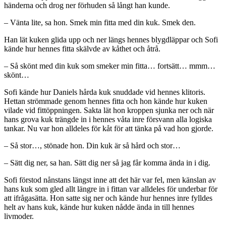
händerna och drog ner förhuden så långt han kunde.
– Vänta lite, sa hon. Smek min fitta med din kuk. Smek den.
Han lät kuken glida upp och ner längs hennes blygdläppar och Sofi
kände hur hennes fitta skälvde av kåthet och åtrå.
– Så skönt med din kuk som smeker min fitta… fortsätt… mmm…
skönt…
Sofi kände hur Daniels hårda kuk snuddade vid hennes klitoris.
Hettan strömmade genom hennes fitta och hon kände hur kuken
vilade vid fittöppningen. Sakta lät hon kroppen sjunka ner och när
hans grova kuk trängde in i hennes våta inre försvann alla logiska
tankar. Nu var hon alldeles för kåt för att tänka på vad hon gjorde.
– Så stor…, stönade hon. Din kuk är så hård och stor…
– Sätt dig ner, sa han. Sätt dig ner så jag får komma ända in i dig.
Sofi förstod nånstans längst inne att det här var fel, men känslan av
hans kuk som gled allt längre in i fittan var alldeles för underbar för
att ifrågasätta. Hon satte sig ner och kände hur hennes inre fylldes
helt av hans kuk, kände hur kuken nådde ända in till hennes
livmoder.