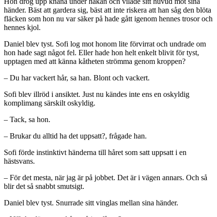
Hon drog upp knäna under hakan och vilade sitt huvud mot sina
händer. Bäst att gardera sig, bäst att inte riskera att han såg den blöta
fläcken som hon nu var säker på hade gått igenom hennes trosor och
hennes kjol.
Daniel blev tyst. Sofi log mot honom lite förvirrat och undrade om
hon hade sagt något fel. Eller hade hon helt enkelt blivit för tyst,
upptagen med att känna kåtheten strömma genom kroppen?
– Du har vackert hår, sa han. Blont och vackert.
Sofi blev illröd i ansiktet. Just nu kändes inte ens en oskyldig
komplimang särskilt oskyldig.
– Tack, sa hon.
– Brukar du alltid ha det uppsatt?, frågade han.
Sofi förde instinktivt händerna till håret som satt uppsatt i en
hästsvans.
– För det mesta, när jag är på jobbet. Det är i vägen annars. Och så
blir det så snabbt smutsigt.
Daniel blev tyst. Snurrade sitt vinglas mellan sina händer.