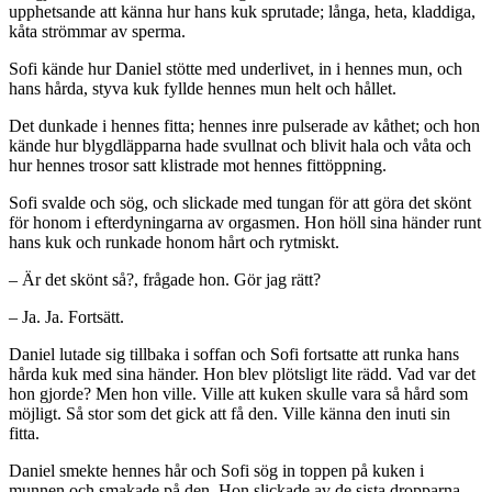
upphetsande att känna hur hans kuk sprutade; långa, heta, kladdiga,
kåta strömmar av sperma.
Sofi kände hur Daniel stötte med underlivet, in i hennes mun, och
hans hårda, styva kuk fyllde hennes mun helt och hållet.
Det dunkade i hennes fitta; hennes inre pulserade av kåthet; och hon
kände hur blygdläpparna hade svullnat och blivit hala och våta och
hur hennes trosor satt klistrade mot hennes fittöppning.
Sofi svalde och sög, och slickade med tungan för att göra det skönt
för honom i efterdyningarna av orgasmen. Hon höll sina händer runt
hans kuk och runkade honom hårt och rytmiskt.
– Är det skönt så?, frågade hon. Gör jag rätt?
– Ja. Ja. Fortsätt.
Daniel lutade sig tillbaka i soffan och Sofi fortsatte att runka hans
hårda kuk med sina händer. Hon blev plötsligt lite rädd. Vad var det
hon gjorde? Men hon ville. Ville att kuken skulle vara så hård som
möjligt. Så stor som det gick att få den. Ville känna den inuti sin
fitta.
Daniel smekte hennes hår och Sofi sög in toppen på kuken i
munnen och smakade på den. Hon slickade av de sista dropparna