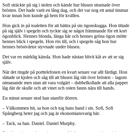
Sofi sträckte på sig i stolen och kände hur blusen stramade över
brösten. Det hade varit en lång dag, och det var nog ett antal timmar
kvar innan hon kunde gå hem för kvällen.
Hon gick in på toaletten för att bättra på sin ögonskugga. Hon tittade
på sig själv i spegeln och tyckte sig se något främmande för ett kort
ögonblick. Hennes blonda, långa hår och hennes gröna ögon mötte
hennes blick i spegeln. Hon rös till, och i spegeln såg hon hur
hennes bröstvårtor styvnade under blusen.
Det var en märklig känsla. Hon hade nästan blivit kåt av att se sig
själv.
När det ringde på porttelefonen en kvart senare var allt färdigt. Hon
slätade ut kjolen och såg till att blusen låg rätt över brösten – lagom
utmanande men utan att vara vulgärt – dubbelkollade att alla papper
låg där de skulle och att vinet och osten fanns nära till hands.
En minut senare stod han utanför dörren.
– Välkommen hit, sa hon och tog hans hand i sin. Sofi, Sofi
Spångberg heter jag och jag är ekonomiansvarig här.
– Tack, sa han. Daniel. Daniel Murphy.