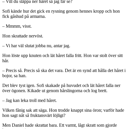
– Vill du släppa ner håret så jag får se?
Sofi kände hur det gick en rysning genom hennes kropp och hon
fick gåshud på armarna.
– Mmmm, visst.
Hon skrattade nervöst.
– Vi har väl slutat jobba nu, antar jag.
Hon löste upp knuten och lät håret falla fritt. Hon var stolt över sitt
hår.
– Precis så. Precis så ska det vara. Det är en synd att hålla det håret i
bojor, sa han.
Det blev tyst igen. Sofi skakade på huvudet och lät håret falla ner
över ögonen. Kikade ut genom hårslingorna och log brett.
– Jag kan leka troll med håret.
Vilken fånig sak att säga. Hon trodde knappt sina öron; varför hade
hon sagt nåt så fruktansvärt löjligt?
Men Daniel hade skrattat bara. Ett varmt, lågt skratt som gjorde