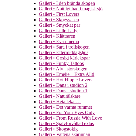
Galleri • I den brända skogen
Galleri • Nattligt bad i magisk sjö
Galleri • First Lovers
Galleri • Skogsväsen
Galleri • Smyckat par
Galleri • Little Lady
Galleri • Klättraren
Galleri • Eva i media
Galleri • Sara i trollskogen
Galleri • Eftermiddagsljus
Galleri • Gosigt kärlekspar
Galleri • Funky Tattoos
Galleri • Alv i storskogen
Galleri • Emelie – Extra Allt!
Galleri • Hot Hippie Lovers
Galleri • Dans i studion 2
Galleri • Dans i studion 1
Galleri • Naturälskare
Galleri • Heta lekar…
Galleri • Det varma rummet
Galleri • For Your Eyes Only
Galleri • From Russia With Love
Galleri • Självförvållad extas
Galleri • Skogstokig
Galleri • Vattenälskarinnan