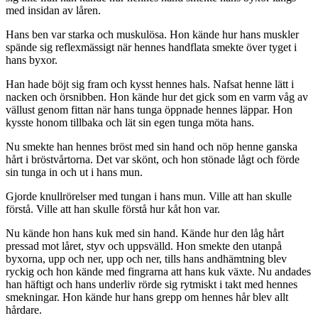
med insidan av låren.
Hans ben var starka och muskulösa. Hon kände hur hans muskler
spände sig reflexmässigt när hennes handflata smekte över tyget i
hans byxor.
Han hade böjt sig fram och kysst hennes hals. Nafsat henne lätt i
nacken och örsnibben. Hon kände hur det gick som en varm våg av
vällust genom fittan när hans tunga öppnade hennes läppar. Hon
kysste honom tillbaka och lät sin egen tunga möta hans.
Nu smekte han hennes bröst med sin hand och nöp henne ganska
hårt i bröstvårtorna. Det var skönt, och hon stönade lågt och förde
sin tunga in och ut i hans mun.
Gjorde knullrörelser med tungan i hans mun. Ville att han skulle
förstå. Ville att han skulle förstå hur kåt hon var.
Nu kände hon hans kuk med sin hand. Kände hur den låg hårt
pressad mot låret, styv och uppsvälld. Hon smekte den utanpå
byxorna, upp och ner, upp och ner, tills hans andhämtning blev
ryckig och hon kände med fingrarna att hans kuk växte. Nu andades
han häftigt och hans underliv rörde sig rytmiskt i takt med hennes
smekningar. Hon kände hur hans grepp om hennes hår blev allt
hårdare.