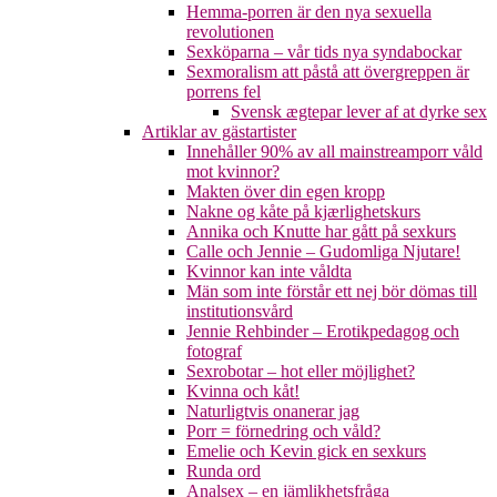
Hemma-porren är den nya sexuella
revolutionen
Sexköparna – vår tids nya syndabockar
Sexmoralism att påstå att övergreppen är
porrens fel
Svensk ægtepar lever af at dyrke sex
Artiklar av gästartister
Innehåller 90% av all mainstreamporr våld
mot kvinnor?
Makten över din egen kropp
Nakne og kåte på kjærlighetskurs
Annika och Knutte har gått på sexkurs
Calle och Jennie – Gudomliga Njutare!
Kvinnor kan inte våldta
Män som inte förstår ett nej bör dömas till
institutionsvård
Jennie Rehbinder – Erotikpedagog och
fotograf
Sexrobotar – hot eller möjlighet?
Kvinna och kåt!
Naturligtvis onanerar jag
Porr = förnedring och våld?
Emelie och Kevin gick en sexkurs
Runda ord
Analsex – en jämlikhetsfråga