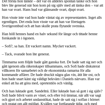
Det första hon tänkte – det var en alldeles spontan tanke och hon
blev lite generad när hon kom på sig själv med att tänka den – var att
han var svart. Hans hud var glänsande svart, djupt svart.
Hon visste inte vad hon hade väntat sig av representanten. Inget alls
egentligen. Det enda hon visste var att han var företagets
Sverigeombud och att han skulle prata flytande svenska.
Han höll hennes hand en halv sekund för länge och tittade henne
forskande in i ögonen.
– Sofi?, sa han. Ett vackert namn. Mycket vackert.
– Tack, svarade hon lite generat.
Timmarna som följde hade gått ganska fort. De hade satt sig ner och
gått igenom alla räkenskaper tillsammans, och Sofi hade diskuterat
villkoren för samarbetet och de ekonomiska ramarna för alla
kommande affärer. De hade druckit några glas vin, ätit lite ost, och
hon hade snart känt sig väldigt bekväm i Daniels närvaro. Han var
enkel att ha att göra med, opretentiös och vänlig.
Och han luktade gott. Sandelträ. Eller luktade han så gott i sig själv?
Sofi hade blivit varm av vinet, och efter två timmar, när allt var sagt
och gjort och arbetet undanstökat, hade de satt sig i soffan i hörnet
och pratat om allt möjligt. Kvällen var fortfarande tidig, och med