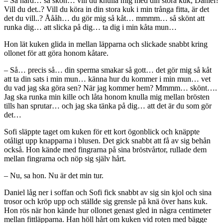
– Så hård… så skön… vill du knulla mig med din stora kuk, Daniel?
Vill du det..? Vill du köra in din stora kuk i min trånga fitta, är det
det du vill..? Åååh… du gör mig så kåt… mmmm… så skönt att
runka dig… att slicka på dig… ta dig i min kåta mun…
Hon lät kuken glida in mellan läpparna och slickade snabbt kring
ollonet för att göra honom kåtare.
– Så… precis så… din sperma smakar så gott… det gör mig så kåt
att ta din sats i min mun… känna hur du kommer i min mun… vet
du vad jag ska göra sen? När jag kommer hem? Mmmm… skönt….
Jag ska runka min kille och låta honom knulla mig mellan brösten
tills han sprutar… och jag ska tänka på dig… att det är du som gör
det…
Sofi släppte taget om kuken för ett kort ögonblick och knäppte
otåligt upp knapparna i blusen. Det gick snabbt att få av sig behån
också. Hon kände med fingrarna på sina bröstvårtor, rullade dem
mellan fingrarna och nöp sig själv hårt.
– Nu, sa hon. Nu är det min tur.
Daniel låg ner i soffan och Sofi fick snabbt av sig sin kjol och sina
trosor och kröp upp och ställde sig grensle på knä över hans kuk.
Hon rös när hon kände hur ollonet genast gled in några centimeter
mellan fittläpparna. Han höll hårt om kuken vid roten med bägge