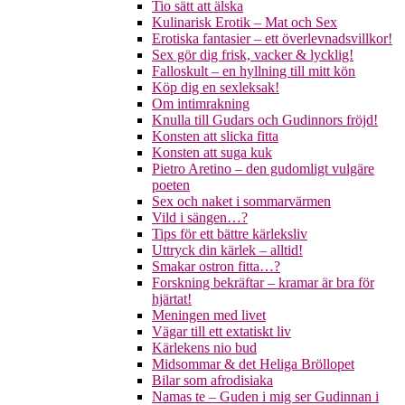
Tio sätt att älska
Kulinarisk Erotik – Mat och Sex
Erotiska fantasier – ett överlevnadsvillkor!
Sex gör dig frisk, vacker & lycklig!
Falloskult – en hyllning till mitt kön
Köp dig en sexleksak!
Om intimrakning
Knulla till Gudars och Gudinnors fröjd!
Konsten att slicka fitta
Konsten att suga kuk
Pietro Aretino – den gudomligt vulgäre
poeten
Sex och naket i sommarvärmen
Vild i sängen…?
Tips för ett bättre kärleksliv
Uttryck din kärlek – alltid!
Smakar ostron fitta…?
Forskning bekräftar – kramar är bra för
hjärtat!
Meningen med livet
Vägar till ett extatiskt liv
Kärlekens nio bud
Midsommar & det Heliga Bröllopet
Bilar som afrodisiaka
Namas te – Guden i mig ser Gudinnan i