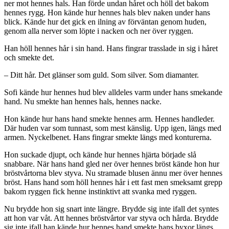
ner mot hennes hals. Han förde undan håret och höll det bakom
hennes rygg. Hon kände hur hennes hals blev naken under hans
blick. Kände hur det gick en ilning av förväntan genom huden,
genom alla nerver som löpte i nacken och ner över ryggen.
Han höll hennes hår i sin hand. Hans fingrar trasslade in sig i håret
och smekte det.
– Ditt hår. Det glänser som guld. Som silver. Som diamanter.
Sofi kände hur hennes hud blev alldeles varm under hans smekande
hand. Nu smekte han hennes hals, hennes nacke.
Hon kände hur hans hand smekte hennes arm. Hennes handleder.
Där huden var som tunnast, som mest känslig. Upp igen, längs med
armen. Nyckelbenet. Hans fingrar smekte längs med konturerna.
Hon suckade djupt, och kände hur hennes hjärta började slå
snabbare. När hans hand gled ner över hennes bröst kände hon hur
bröstvårtorna blev styva. Nu stramade blusen ännu mer över hennes
bröst. Hans hand som höll hennes hår i ett fast men smeksamt grepp
bakom ryggen fick henne instinktivt att svanka med ryggen.
Nu brydde hon sig snart inte längre. Brydde sig inte ifall det syntes
att hon var våt. Att hennes bröstvårtor var styva och hårda. Brydde
sig inte ifall han kände hur hennes hand smekte hans byxor längs