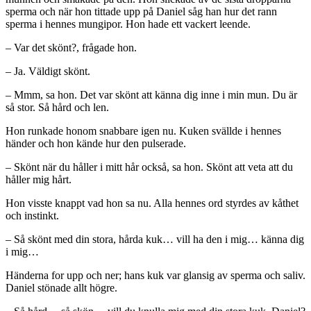
sperma och när hon tittade upp på Daniel såg han hur det rann
sperma i hennes mungipor. Hon hade ett vackert leende.
– Var det skönt?, frågade hon.
– Ja. Väldigt skönt.
– Mmm, sa hon. Det var skönt att känna dig inne i min mun. Du är
så stor. Så hård och len.
Hon runkade honom snabbare igen nu. Kuken svällde i hennes
händer och hon kände hur den pulserade.
– Skönt när du håller i mitt hår också, sa hon. Skönt att veta att du
håller mig hårt.
Hon visste knappt vad hon sa nu. Alla hennes ord styrdes av kåthet
och instinkt.
– Så skönt med din stora, hårda kuk… vill ha den i mig… känna dig
i mig…
Händerna for upp och ner; hans kuk var glansig av sperma och saliv.
Daniel stönade allt högre.