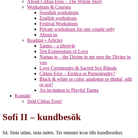
About Cirkus Eros – The Whole Story
Workshops & Courses
Swedish workshops
English workshops
Festival Workshops
Private workshops for one couple only
About us
Reading • Articles
Tantra – a lifestyle
Ten Expressions of Love
Namas te – the Divine in me sees the Divine in
you
Love Ceremonies & Sacred Sex Rituals
Cirkus Eros – Erotica or Pornography?
Black & white or color, analogue or digital, edit
or not?
An invitation to Playful Tantra
Kontakt
Stöd Cirkus Eros!
Sofi II – kundbesök
Så. Sista sidan, sista raden. Tio minuter kvar tills kundbesöket.