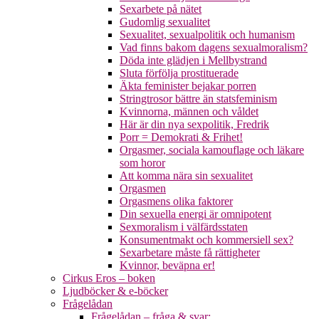
Sexarbete på nätet
Gudomlig sexualitet
Sexualitet, sexualpolitik och humanism
Vad finns bakom dagens sexualmoralism?
Döda inte glädjen i Mellbystrand
Sluta förfölja prostituerade
Äkta feminister bejakar porren
Stringtrosor bättre än statsfeminism
Kvinnorna, männen och våldet
Här är din nya sexpolitik, Fredrik
Porr = Demokrati & Frihet!
Orgasmer, sociala kamouflage och läkare
som horor
Att komma nära sin sexualitet
Orgasmen
Orgasmens olika faktorer
Din sexuella energi är omnipotent
Sexmoralism i välfärdsstaten
Konsumentmakt och kommersiell sex?
Sexarbetare måste få rättigheter
Kvinnor, beväpna er!
Cirkus Eros – boken
Ljudböcker & e-böcker
Frågelådan
Frågelådan – fråga & svar: