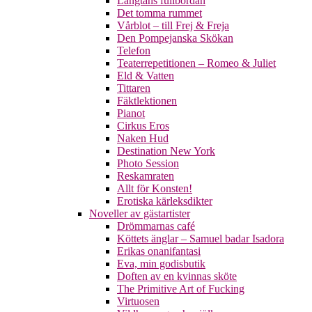
Längtans fullbordan
Det tomma rummet
Vårblot – till Frej & Freja
Den Pompejanska Skökan
Telefon
Teaterrepetitionen – Romeo & Juliet
Eld & Vatten
Tittaren
Fäktlektionen
Pianot
Cirkus Eros
Naken Hud
Destination New York
Photo Session
Reskamraten
Allt för Konsten!
Erotiska kärleksdikter
Noveller av gästartister
Drömmarnas café
Köttets änglar – Samuel badar Isadora
Erikas onanifantasi
Eva, min godisbutik
Doften av en kvinnas sköte
The Primitive Art of Fucking
Virtuosen