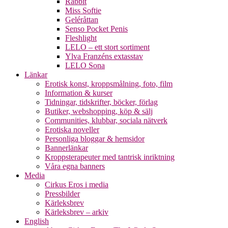
Rabbit
Miss Softie
Geléråttan
Senso Pocket Penis
Fleshlight
LELO – ett stort sortiment
Ylva Franzéns extasstav
LELO Sona
Länkar
Erotisk konst, kroppsmålning, foto, film
Information & kurser
Tidningar, tidskrifter, böcker, förlag
Butiker, webshopping, köp & sälj
Communities, klubbar, sociala nätverk
Erotiska noveller
Personliga bloggar & hemsidor
Bannerlänkar
Kroppsterapeuter med tantrisk inriktning
Våra egna banners
Media
Cirkus Eros i media
Pressbilder
Kärleksbrev
Kärleksbrev – arkiv
English