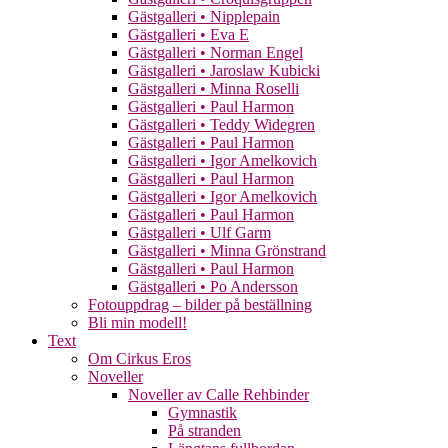
Gästgalleri • Nipplepain
Gästgalleri • Eva E
Gästgalleri • Norman Engel
Gästgalleri • Jaroslaw Kubicki
Gästgalleri • Minna Roselli
Gästgalleri • Paul Harmon
Gästgalleri • Teddy Widegren
Gästgalleri • Paul Harmon
Gästgalleri • Igor Amelkovich
Gästgalleri • Paul Harmon
Gästgalleri • Igor Amelkovich
Gästgalleri • Paul Harmon
Gästgalleri • Ulf Garm
Gästgalleri • Minna Grönstrand
Gästgalleri • Paul Harmon
Gästgalleri • Po Andersson
Fotouppdrag – bilder på beställning
Bli min modell!
Text
Om Cirkus Eros
Noveller
Noveller av Calle Rehbinder
Gymnastik
På stranden