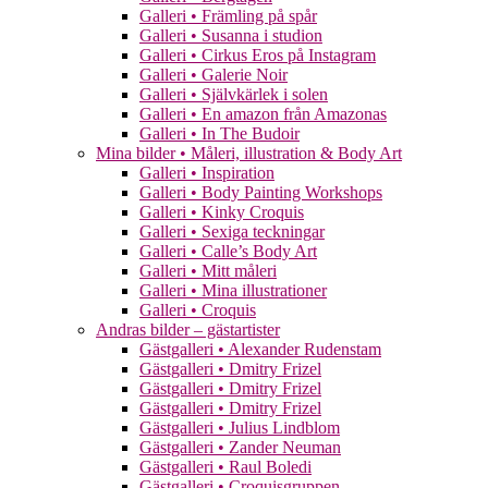
Galleri • Främling på spår
Galleri • Susanna i studion
Galleri • Cirkus Eros på Instagram
Galleri • Galerie Noir
Galleri • Självkärlek i solen
Galleri • En amazon från Amazonas
Galleri • In The Budoir
Mina bilder • Måleri, illustration & Body Art
Galleri • Inspiration
Galleri • Body Painting Workshops
Galleri • Kinky Croquis
Galleri • Sexiga teckningar
Galleri • Calle’s Body Art
Galleri • Mitt måleri
Galleri • Mina illustrationer
Galleri • Croquis
Andras bilder – gästartister
Gästgalleri • Alexander Rudenstam
Gästgalleri • Dmitry Frizel
Gästgalleri • Dmitry Frizel
Gästgalleri • Dmitry Frizel
Gästgalleri • Julius Lindblom
Gästgalleri • Zander Neuman
Gästgalleri • Raul Boledi
Gästgalleri • Croquisgruppen