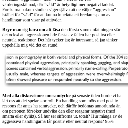
värderingsskillnad, där ”våld” är betydligt mer negativt laddat.
Forskarna bakom studien säger själva att de väljer ”aggression”
istället för ”våld” för att kunna innefatta ett bredare spann av
handlingar som visar på attityder.
Bryr man sig bara om att läsa
den första sammanfattningen står
det också att aggressionen i de flesta av fallen har positiva eller
neutrala reaktioner. Det här tycker jag är intressant, så jag tänker
uppehålla mig vid det en stund.
Med alla diskussioner om samtycke
på senaste tiden borde vi ha
lärt oss att det spelar stor roll. En handling som möts med positiv
respons får antas ha samtycke, och därför bedömas annorlunda än
om personen försöker undvika den eller reagerar negativt (med
smärta eller dylikt). Så hur ser siffrorna ut, totalt? Hur många av de
aggressiva handlingarna får positiv eller neutral respons? 95%.