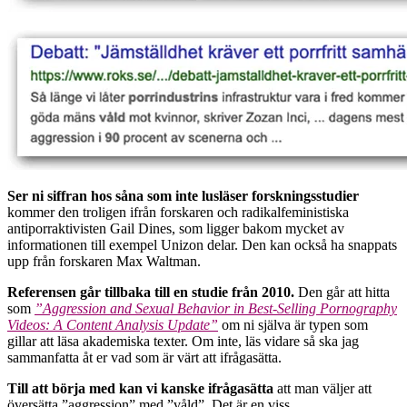
Ser ni siffran hos såna som inte lusläser forskningsstudier
kommer den troligen ifrån forskaren och radikalfeministiska
antiporraktivisten Gail Dines, som ligger bakom mycket av
informationen till exempel Unizon delar. Den kan också ha snappats
upp från forskaren Max Waltman.
Referensen går tillbaka till en studie från 2010.
Den går att hitta
som
”Aggression and Sexual Behavior in Best-Selling Pornography
Videos: A Content Analysis Update”
om ni själva är typen som
gillar att läsa akademiska texter. Om inte, läs vidare så ska jag
sammanfatta åt er vad som är värt att ifrågasätta.
Till att börja med kan vi kanske ifrågasätta
att man väljer att
översätta ”aggression” med ”våld”. Det är en viss