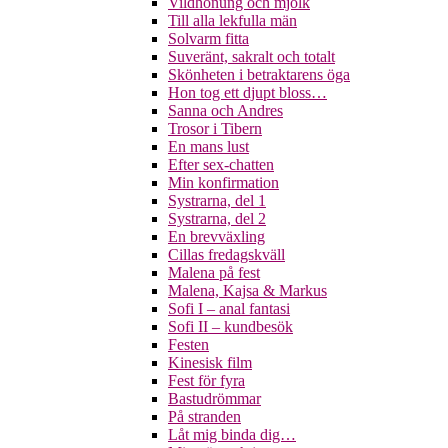
Vildhonung och mjölk
Till alla lekfulla män
Solvarm fitta
Suveränt, sakralt och totalt
Skönheten i betraktarens öga
Hon tog ett djupt bloss…
Sanna och Andres
Trosor i Tibern
En mans lust
Efter sex-chatten
Min konfirmation
Systrarna, del 1
Systrarna, del 2
En brevväxling
Cillas fredagskväll
Malena på fest
Malena, Kajsa & Markus
Sofi I – anal fantasi
Sofi II – kundbesök
Festen
Kinesisk film
Fest för fyra
Bastudrömmar
På stranden
Låt mig binda dig…