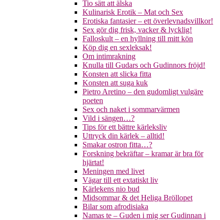
Tio sätt att älska
Kulinarisk Erotik – Mat och Sex
Erotiska fantasier – ett överlevnadsvillkor!
Sex gör dig frisk, vacker & lycklig!
Falloskult – en hyllning till mitt kön
Köp dig en sexleksak!
Om intimrakning
Knulla till Gudars och Gudinnors fröjd!
Konsten att slicka fitta
Konsten att suga kuk
Pietro Aretino – den gudomligt vulgäre
poeten
Sex och naket i sommarvärmen
Vild i sängen…?
Tips för ett bättre kärleksliv
Uttryck din kärlek – alltid!
Smakar ostron fitta…?
Forskning bekräftar – kramar är bra för
hjärtat!
Meningen med livet
Vägar till ett extatiskt liv
Kärlekens nio bud
Midsommar & det Heliga Bröllopet
Bilar som afrodisiaka
Namas te – Guden i mig ser Gudinnan i