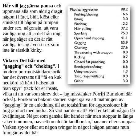
Här vill jag gärna pausa
och
uppmana alla som aldrig dragit
någon i håret, bitit, klöst eller
smiskat till någon på rumpan
under sex, någonsin, att vara
vänliga nog att ta det från mig
när jag säger att det är rätt
vanliga inslag även i sex som
inte är särskilt kinky.
Vidare: Det här med
”gagging” och ”choking”.
I
modern porrmotståndarretorik
har det översatts till ”få en kuk
nedkörd så hårt i halsen att
man spyr” (tack för er insats,
vilka ni nu var som skrev det – jag misstänker Porrfri Barndom där
också). Forskarna bakom studien säger själva att mätningen av
”gagging” är en anledning till att totalsiffran för aggressioner blir
hög jämfört med andra. Så vad har de mätt? Helt enkelt att någon får
kväljningar. Något som ganska lätt händer när man stoppar in långa
saker i munnen, oavsett om det är tandborstar, bananer eller snoppar.
Varken spyor eller att någon tvingar in något i någon annans mun
framgår av det här.