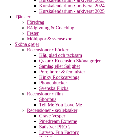
Kurskalendarium • arkiverat 2023
Kurskalendarium • arkiverat 2024
Kurskalendarium • arkiverat 2025
Tjänster
Föredrag
Rådgivning & Coaching
Fester
Möhippor & svensexor
Sköna grejer
Recensioner • böcker
Kåt, glad och tacksam
Q-kar • Recension Sköna grejer
Samlag eller Salighet
Porr, horor & feminister
Kinky Rockcarvings
Phonephucker
Svenska Flicka
Recensioner • film
Shortbus
Tell Me You Love Me
Recensioner • sexleksaker
Crave Vesper
Pipedream Extreme
Satisfyer PRO 2
Larven, Fun Factory