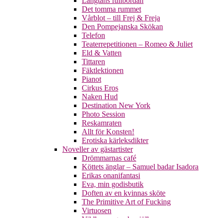
Längtans fullbordan
Det tomma rummet
Vårblot – till Frej & Freja
Den Pompejanska Skökan
Telefon
Teaterrepetitionen – Romeo & Juliet
Eld & Vatten
Tittaren
Fäktlektionen
Pianot
Cirkus Eros
Naken Hud
Destination New York
Photo Session
Reskamraten
Allt för Konsten!
Erotiska kärleksdikter
Noveller av gästartister
Drömmarnas café
Köttets änglar – Samuel badar Isadora
Erikas onanifantasi
Eva, min godisbutik
Doften av en kvinnas sköte
The Primitive Art of Fucking
Virtuosen