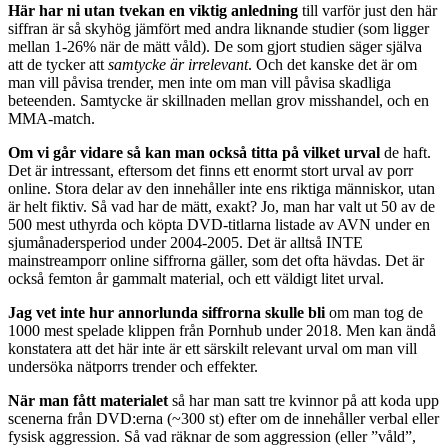
Här har ni utan tvekan en viktig anledning
till varför just den här
siffran är så skyhög jämfört med andra liknande studier (som ligger
mellan 1-26% när de mätt våld). De som gjort studien säger själva
att de tycker att
samtycke är irrelevant
. Och det kanske det är om
man vill påvisa trender, men inte om man vill påvisa skadliga
beteenden. Samtycke är skillnaden mellan grov misshandel, och en
MMA-match.
Om vi går vidare så kan man också titta på vilket urval
de haft.
Det är intressant, eftersom det finns ett enormt stort urval av porr
online. Stora delar av den innehåller inte ens riktiga människor, utan
är helt fiktiv. Så vad har de mätt, exakt? Jo, man har valt ut 50 av de
500 mest uthyrda och köpta DVD-titlarna listade av AVN under en
sjumånadersperiod under 2004-2005. Det är alltså INTE
mainstreamporr online siffrorna gäller, som det ofta hävdas. Det är
också femton år gammalt material, och ett väldigt litet urval.
Jag vet inte hur annorlunda siffrorna skulle bli
om man tog de
1000 mest spelade klippen från Pornhub under 2018. Men kan ändå
konstatera att det här inte är ett särskilt relevant urval om man vill
undersöka nätporrs trender och effekter.
När man fått materialet
så har man satt tre kvinnor på att koda upp
scenerna från DVD:erna (~300 st) efter om de innehåller verbal eller
fysisk aggression. Så vad räknar de som aggression (eller ”våld”,