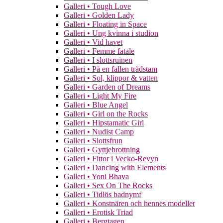
Galleri • Tough Love
Galleri • Golden Lady
Galleri • Floating in Space
Galleri • Ung kvinna i studion
Galleri • Vid havet
Galleri • Femme fatale
Galleri • I slottsruinen
Galleri • På en fallen trädstam
Galleri • Sol, klippor & vatten
Galleri • Garden of Dreams
Galleri • Light My Fire
Galleri • Blue Angel
Galleri • Girl on the Rocks
Galleri • Hipstamatic Girl
Galleri • Nudist Camp
Galleri • Slottsfrun
Galleri • Gyttjebrottning
Galleri • Fittor i Vecko-Revyn
Galleri • Dancing with Elements
Galleri • Yoni Bhava
Galleri • Sex On The Rocks
Galleri • Tidlös badnymf
Galleri • Konstnären och hennes modeller
Galleri • Erotisk Triad
Galleri • Bergtagen