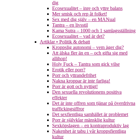
dig
Ecosexualitet – inre och yttre balans
Mer smisk och rep åt folket!
Sex med dig själv – en MANual
Tantra – en livsstil
Kama Sutra – 1000 och 1 samlagsställning
Ecosexualitet – vad är det?
Artiklar • Politik & debatt
Kroppslig autonomi – vem äger dig?
Att älska fler än en – och gifta sig med
allihop!
Holy Fuck – Tantra som gick vilse
Erotik eller porr?
Porr och yttrandefrihet
Nakna kroppar är inte farliga!
Porr är gott och nyttigt!
Den sexuella revolutionens positiva
effekter
Det är inte offren som tjänar på överdrivna
traffickingsiffror
Det sexfientliga samhället är problemet
Porr är självklar mänsklig kultur
Sexköpslagen – en kontraproduktiv lag
Nakenhet är tabu i vår kroppsfientliga
kultur