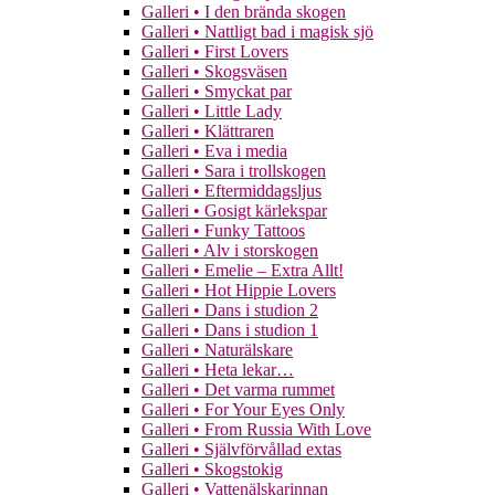
Galleri • I den brända skogen
Galleri • Nattligt bad i magisk sjö
Galleri • First Lovers
Galleri • Skogsväsen
Galleri • Smyckat par
Galleri • Little Lady
Galleri • Klättraren
Galleri • Eva i media
Galleri • Sara i trollskogen
Galleri • Eftermiddagsljus
Galleri • Gosigt kärlekspar
Galleri • Funky Tattoos
Galleri • Alv i storskogen
Galleri • Emelie – Extra Allt!
Galleri • Hot Hippie Lovers
Galleri • Dans i studion 2
Galleri • Dans i studion 1
Galleri • Naturälskare
Galleri • Heta lekar…
Galleri • Det varma rummet
Galleri • For Your Eyes Only
Galleri • From Russia With Love
Galleri • Självförvållad extas
Galleri • Skogstokig
Galleri • Vattenälskarinnan