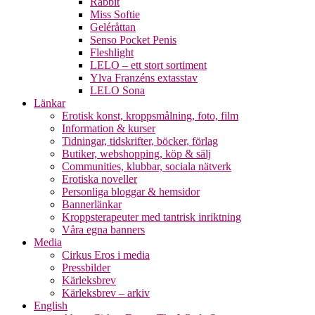
Rabbit
Miss Softie
Geléråttan
Senso Pocket Penis
Fleshlight
LELO – ett stort sortiment
Ylva Franzéns extasstav
LELO Sona
Länkar
Erotisk konst, kroppsmålning, foto, film
Information & kurser
Tidningar, tidskrifter, böcker, förlag
Butiker, webshopping, köp & sälj
Communities, klubbar, sociala nätverk
Erotiska noveller
Personliga bloggar & hemsidor
Bannerlänkar
Kroppsterapeuter med tantrisk inriktning
Våra egna banners
Media
Cirkus Eros i media
Pressbilder
Kärleksbrev
Kärleksbrev – arkiv
English