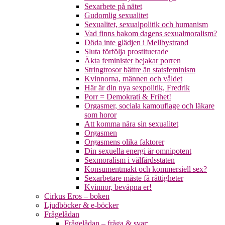
Sexarbete på nätet
Gudomlig sexualitet
Sexualitet, sexualpolitik och humanism
Vad finns bakom dagens sexualmoralism?
Döda inte glädjen i Mellbystrand
Sluta förfölja prostituerade
Äkta feminister bejakar porren
Stringtrosor bättre än statsfeminism
Kvinnorna, männen och våldet
Här är din nya sexpolitik, Fredrik
Porr = Demokrati & Frihet!
Orgasmer, sociala kamouflage och läkare
som horor
Att komma nära sin sexualitet
Orgasmen
Orgasmens olika faktorer
Din sexuella energi är omnipotent
Sexmoralism i välfärdsstaten
Konsumentmakt och kommersiell sex?
Sexarbetare måste få rättigheter
Kvinnor, beväpna er!
Cirkus Eros – boken
Ljudböcker & e-böcker
Frågelådan
Frågelådan – fråga & svar: