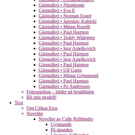
Gästgalleri • Nipplepain
Gästgalleri • Eva E
Gästgalleri • Norman Engel
Gästgalleri • Jaroslaw Kubicki
Gästgalleri • Minna Roselli
Gästgalleri • Paul Harmon
Gästgalleri • Teddy Widegren
Gästgalleri • Paul Harmon
Gästgalleri • Igor Amelkovich
Gästgalleri • Paul Harmon
Gästgalleri • Igor Amelkovich
Gästgalleri • Paul Harmon
Gästgalleri • Ulf Garm
Gästgalleri • Minna Grönstrand
Gästgalleri • Paul Harmon
Gästgalleri • Po Andersson
Fotouppdrag – bilder på beställning
Bli min modell!
Text
Om Cirkus Eros
Noveller
Noveller av Calle Rehbinder
Gymnastik
På stranden