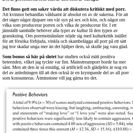
Det finns gott om saker värda att diskutera kritiskt med porr.
Att kvinnor behandlas våldsamt är absolut en av de sakerna. För att
det säger något djupare om vår syn på sex och kön, och något om
vilka som producerar porren och vilka de producerar för. I ett
jämställt samhälle behöver alla typer av kultur få den typen av
granskning. Om porrmotståndare nöjde sig med kulturkritik istället
för att försöka förbjuda, vinkla och skambelägga all porr på ett sätt
jag tror skadar unga mer än det hjälper dem, så skulle jag vara glad.
Som bonus så här på slutet
har studien också mätt positiva
beteenden, vilket jag tyckte var fint. Mainstreamporr borde ha mer
sånt. Men att den är så ensidig, så artificiell och glädjelös är nog en
del av anledningen till att den också är en krympande del av all porr
som konsumeras. Åtminstone vill jag gärna tro det.