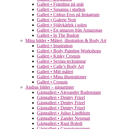
Galleri • Främling på spår
Galleri • Susanna i studion
Galleri • Cirkus Eros på Instagram
Galleri • Galerie Noir
Galleri • Självkärlek i solen
Galleri • En amazon från Amazonas
Galleri • In The Budoir
Mina bilder • Måleri, illustration & Body Art
Galleri • Inspiration
Galleri • Body Painting Workshops
Galleri • Kinky Croquis
Galleri • Sexiga teckningar
Galleri • Calle’s Body Art
Galleri • Mitt måleri
Galleri • Mina illustrationer
Galleri • Croquis
Andras bilder – gästartister
Gästgalleri • Alexander Rudenstam
Gästgalleri • Dmitry Frizel
Gästgalleri • Dmitry Frizel
Gästgalleri • Dmitry Frizel
Gästgalleri • Julius Lindblom
Gästgalleri • Zander Neuman
Gästgalleri • Raul Boledi
Gästgalleri • Croquisgruppen