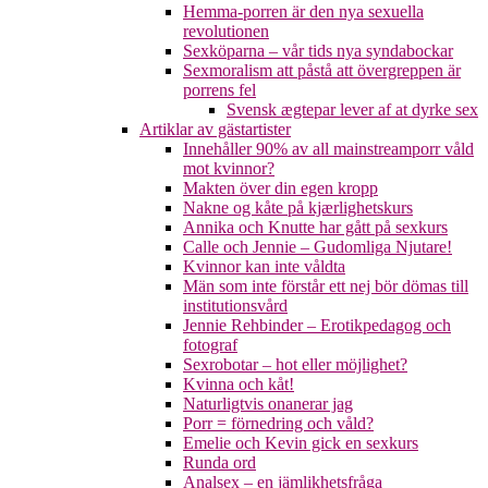
Hemma-porren är den nya sexuella
revolutionen
Sexköparna – vår tids nya syndabockar
Sexmoralism att påstå att övergreppen är
porrens fel
Svensk ægtepar lever af at dyrke sex
Artiklar av gästartister
Innehåller 90% av all mainstreamporr våld
mot kvinnor?
Makten över din egen kropp
Nakne og kåte på kjærlighetskurs
Annika och Knutte har gått på sexkurs
Calle och Jennie – Gudomliga Njutare!
Kvinnor kan inte våldta
Män som inte förstår ett nej bör dömas till
institutionsvård
Jennie Rehbinder – Erotikpedagog och
fotograf
Sexrobotar – hot eller möjlighet?
Kvinna och kåt!
Naturligtvis onanerar jag
Porr = förnedring och våld?
Emelie och Kevin gick en sexkurs
Runda ord
Analsex – en jämlikhetsfråga