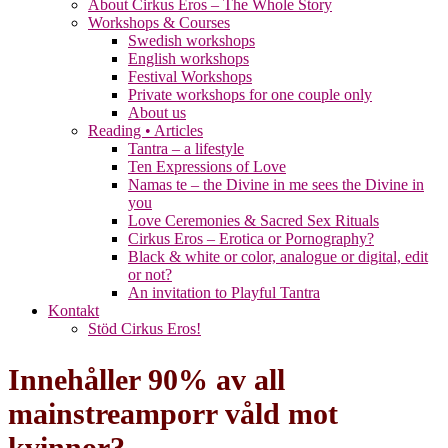
About Cirkus Eros – The Whole Story
Workshops & Courses
Swedish workshops
English workshops
Festival Workshops
Private workshops for one couple only
About us
Reading • Articles
Tantra – a lifestyle
Ten Expressions of Love
Namas te – the Divine in me sees the Divine in
you
Love Ceremonies & Sacred Sex Rituals
Cirkus Eros – Erotica or Pornography?
Black & white or color, analogue or digital, edit
or not?
An invitation to Playful Tantra
Kontakt
Stöd Cirkus Eros!
Innehåller 90% av all
mainstreamporr våld mot
kvinnor?