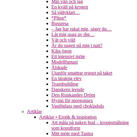
Min vän och jag
En kväll på krogen
Så självklart…
*Pling*
Bussresa
– Jag har rakat mig, säger du…
Låt mig suga av dig…
Våt och vild
Är du sugen på mig i natt?
Kåta ögon
Ett intensivt möte
Modellfantasi
Älskade
Utanför smattrar regnet på taket
En läraktig elev
Teambuilding
Danskens leende
Den Runkandes Dröm
Hymn för morgonsex
Vaniljglass med chokladsås
Artiklar
Artiklar • Erotik & inspiration
Att måla på naken hud – kroppsmålning
som konstform
Mitt möte med Tantra