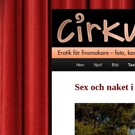
Hoppa
Erotik för finsmakare
till
primärt
Cirkus Eros
innehåll
Huvudmeny
Hem
Nytt!
Bild
Tex
Sex och naket