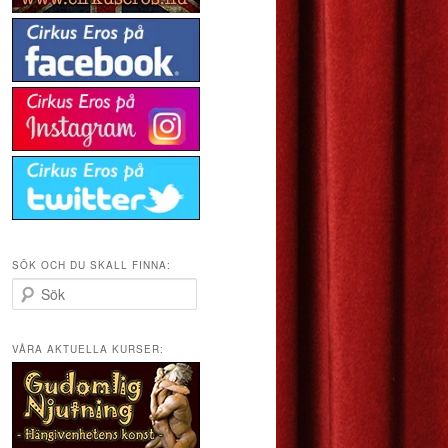
SÖK OCH DU SKALL FINNA:
S
ö
k
VÅRA AKTUELLA KURSER: