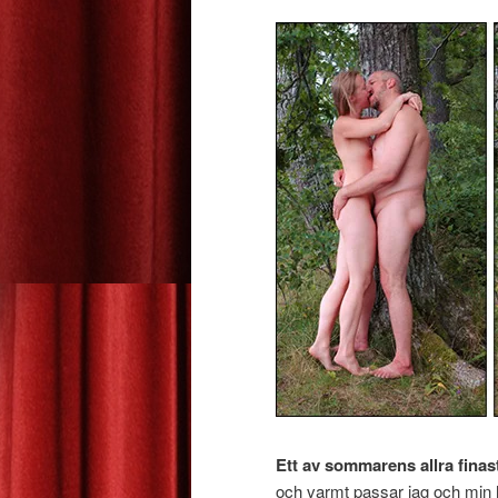
Ett av sommarens allra fina
och varmt passar jag och min h