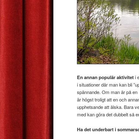
En annan populär aktivitet
i 
i situationer där man kan bli ”
spännande. Om man är på en lit
är högst troligt att en och ann
upphetsande att älska. Bara 
med kan göra det dubbelt så er
Ha det underbart i sommars