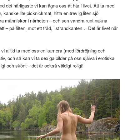
d det härligaste vi kan ägna oss åt här i livet. Att ta med
, kanske lite picknickmat, hitta en trevlig liten sjö
ra människor i närheten – och sen vandra runt nakna
t – på filten, mot ett träd, i strandkanten… Det är livet när
vi alltid ta med oss en kamera (med fördröjning och
ativ, och så kan vi ta sexiga bilder på oss själva i erotiska
xigt och skönt – det är också väldigt roligt!