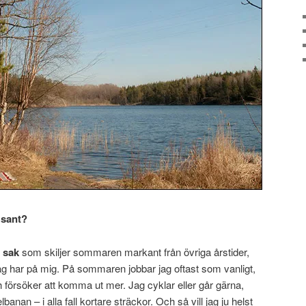
 sant?
n sak
som skiljer sommaren markant från övriga årstider,
ag har på mig. På sommaren jobbar jag oftast som vanligt,
ch försöker att komma ut mer. Jag cyklar eller går gärna,
nelbanan – i alla fall kortare sträckor. Och så vill jag ju helst