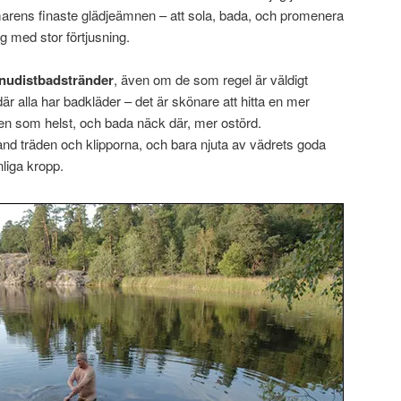
rens finaste glädjeämnen – att sola, bada, och promenera
ag med stor förtjusning.
 i nudistbadstränder
, även om de som regel är väldigt
är alla har badkläder – det är skönare att hitta en mer
ken som helst, och bada näck där, mer ostörd.
nd träden och klipporna, och bara njuta av vädrets goda
liga kropp.