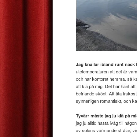
Jag knallar ibland runt näck
utetemperaturen att det är va
och har kontoret hemma, så ka
att klä på mig. Det har hänt att
befriande skönt! Att äta fruko
synnerligen romantiskt, och kan 
Tyvärr måste jag ju klä på m
jag ju alltid hasta iväg till någ
av solens värmande strålar, 