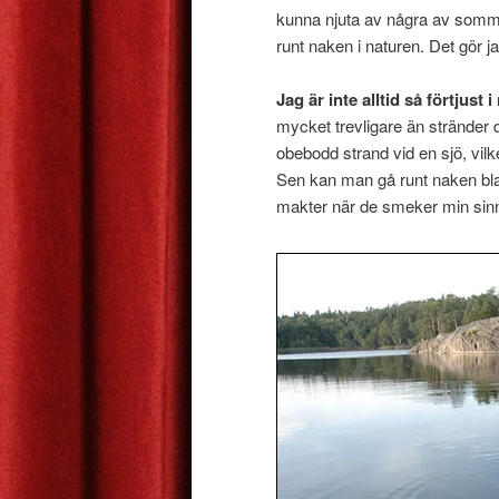
kunna njuta av några av somma
runt naken i naturen. Det gör j
Jag är inte alltid så förtjust
mycket trevligare än stränder d
obebodd strand vid en sjö, vil
Sen kan man gå runt naken bla
makter när de smeker min sinn