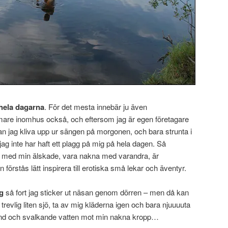
 hela dagarna
. För det mesta innebär ju även
rmare inomhus också, och eftersom jag är egen företagare
n jag kliva upp ur sängen på morgonen, och bara strunta i
 jag inte har haft ett plagg på mig på hela dagen. Så
st med min älskade, vara nakna med varandra, är
förstås lätt inspirera till erotiska små lekar och äventyr.
ig
så fort jag sticker ut näsan genom dörren – men då kan
on trevlig liten sjö, ta av mig kläderna igen och bara njuuuuta
vind och svalkande vatten mot min nakna kropp…