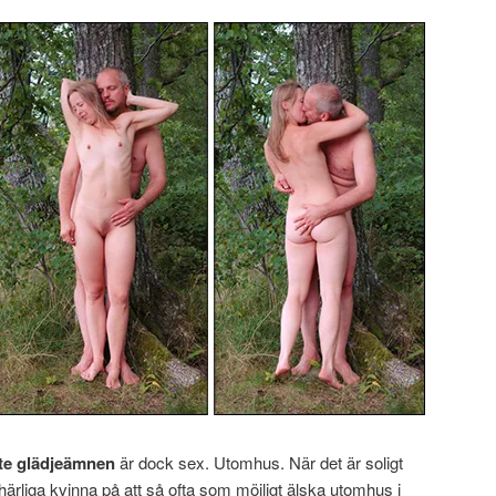
ste glädjeämnen
är dock sex. Utomhus. När det är soligt
ärliga kvinna på att så ofta som möjligt älska utomhus i