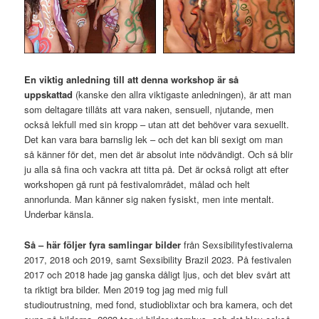
En viktig anledning till att denna workshop är så
uppskattad
(kanske den allra viktigaste anledningen), är att man
som deltagare tillåts att vara naken, sensuell, njutande, men
också lekfull med sin kropp – utan att det behöver vara sexuellt.
Det kan vara bara barnslig lek – och det kan bli sexigt om man
så känner för det, men det är absolut inte nödvändigt. Och så blir
ju alla så fina och vackra att titta på. Det är också roligt att efter
workshopen gå runt på festivalområdet, målad och helt
annorlunda. Man känner sig naken fysiskt, men inte mentalt.
Underbar känsla.
Så – här följer fyra samlingar bilder
från Sexsibilityfestivalerna
2017, 2018 och 2019, samt Sexsibility Brazil 2023. På festivalen
2017 och 2018 hade jag ganska dåligt ljus, och det blev svårt att
ta riktigt bra bilder. Men 2019 tog jag med mig full
studioutrustning, med fond, studioblixtar och bra kamera, och det