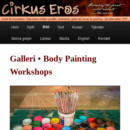
Hoppa
Erotik för finsmakare
till
primärt
innehåll
Cirkus Eros
Huvudmeny
Bild
Hem
Nytt!
Text
Kurser
Tjänster
Sköna grejer
Länkar
Media
English
Kontakt
Galleri • Body Painting
Workshops