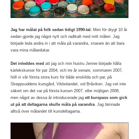
Jag har målat på folk sedan tidigt 1990-tal.
Men för drygt 10 år
sedan gjorde jag något nytt och radikalt med mitt måleri. Jag
började leda andra in i att måla på varandra, snarare än att bara
vara mina målardukar.
Det inleddes med
att jag och min hustru Jennie började hålla
kärlekskurser för par 2004, och tre år senare, sommaren 2007,
höll vi vår första stora kurs för både enskilda och par, på
Skeppsuddens kursgård, Vikbolandet, vid Bråviken. Jag vet inte
säkert om det var på första kursen 2007, eller möjligen 2008,
men något av dessa år introducerade jag
ett kurspass som gick
ut på att deltagarna skulle måla på varandra
. Jag lämnade
alltså över målandet till kursdeltagarna.