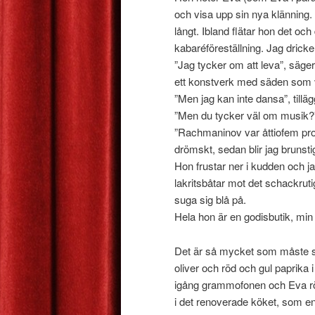
och visa upp sin nya klänning.
långt. Ibland flätar hon det o
kabaréföreställning. Jag drick
”Jag tycker om att leva”, säger
ett konstverk med säden som 
”Men jag kan inte dansa”, tilläg
”Men du tycker väl om musik?”
”Rachmaninov var åttiofem pro
drömskt, sedan blir jag brunsti
Hon frustar ner i kudden och j
lakritsbåtar mot det schackrut
suga sig blå på.
Hela hon är en godisbutik, min
Det är så mycket som måste sä
oliver och röd och gul paprika i
igång grammofonen och Eva rör h
i det renoverade köket, som en