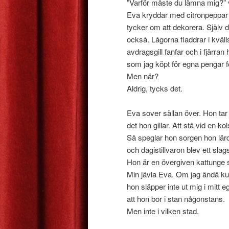
”Varför måste du lämna mig?” v
Eva kryddar med citronpeppar o
tycker om att dekorera. Själv d
också. Lågorna fladdrar i kväl
avdragsgill fanfar och i fjär
som jag köpt för egna pengar fö
Men när?
Aldrig, tycks det.
Eva sover sällan över. Hon tar 
det hon gillar. Att stå vid en
Så speglar hon sorgen hon lär
och dagistillvaron blev ett slag
Hon är en övergiven kattunge s
Min jävla Eva. Om jag ändå ku
hon släpper inte ut mig i mitt e
att hon bor i stan någonstans.
Men inte i vilken stad.