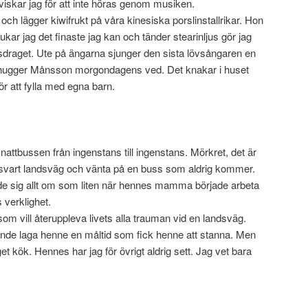
iskar jag för att inte höras genom musiken.
ch lägger kiwifrukt på våra kinesiska porslinstallrikar. Hon
ukar jag det finaste jag kan och tänder stearinljus gör jag
lsdraget. Ute på ängarna sjunger den sista lövsångaren en
ran hugger Månsson morgondagens ved. Det knakar i huset
r att fylla med egna barn.
nattbussen från ingenstans till ingenstans. Mörkret, det är
 kolsvart landsväg och vänta på en buss som aldrig kommer.
de sig allt om som liten när hennes mamma började arbeta
s verklighet.
om vill återuppleva livets alla trauman vid en landsväg.
nde laga henne en måltid som fick henne att stanna. Men
get kök. Hennes har jag för övrigt aldrig sett. Jag vet bara