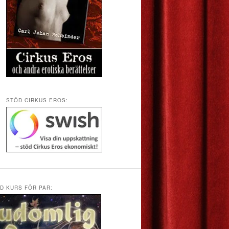
STÖD CIRKUS EROS:
D KURS FÖR PAR: