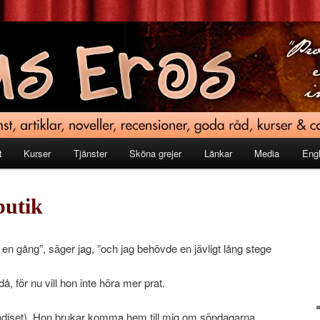
t
Kurser
Tjänster
Sköna grejer
Länkar
Media
Engl
butik
 en gång”, säger jag, ”och jag behövde en jävligt lång stege
å, för nu vill hon inte höra mer prat.
adiset). Hon brukar komma hem till mig om söndagarna