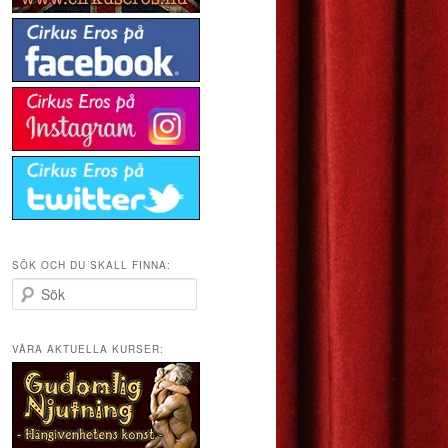
SÖK OCH DU SKALL FINNA:
S
ö
k
VÅRA AKTUELLA KURSER: