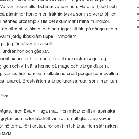
 Varken trosor eller behå använder hon. Håret är tjockt och
ch då påminner hon om en fräknig tyska som serverar öl i en
er hennes bröstmjölk tills det skummar i mina mungipor.
 jag efter att vi älskat och hon ligger utfläkt på sängen som
varm jordgubbskräm uppe i livmodern.
ger jag för säkerhets skull.
 undrar hon och gäspar.
cent pianist och femton procent människa, säger jag
g igen och vill välta henne på mage och tränga djupt in.
ag kan se hur hennes mjölkstinna bröst gungar som svullna
iga lakanet. Bröstvårtorna är polkagrisstrutar som man kan
 Eva.
gas, men Eva vill laga mat. Hon mixar tonfisk, spanska
 grytan och häller blodrött vin i ett smalt glas. Jag vevar
öfterna, rör i grytan, rör om i mitt hjärta. Hon står naken
 tavla.