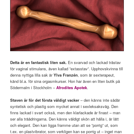
Detta är en fantastisk liten sak.
En svarvad och lackad trästav
för vaginal stimulans, även kallad ”extasstav”. Upphovskvinna till
denna nyttiga lilla sak är
Ylva Franzén
, som är sexterapeut,
känd bl.a. för sina orgasmkurser. Hon har även en liten butik på
Södermalm i Stockholm –
Afrodites Apotek
.
Staven är för det första väldigt vacker
– den känns inte sådär
syntetisk och plastig som mycket annat i sexleksaksväg. Den
finns lackad i svart också, men den klarlackade är finast – man
ser alla träådringarna. Den känns väldigt skön att hålla i, är lätt
och elegant. Den kan ligga framme utan att se ”porrig” ut, som
t.ex. en plastvibrator, som verkligen kan se porrig ut – inget man