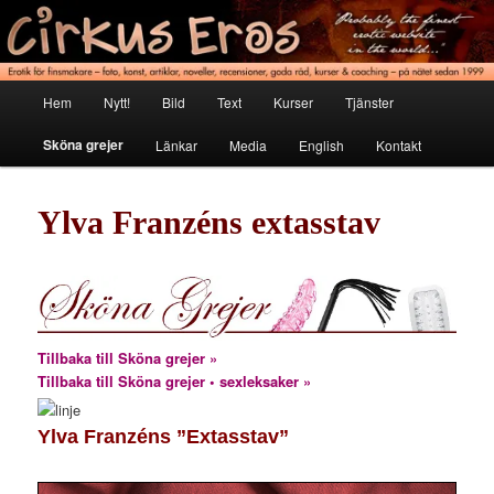
Hoppa
Erotik för finsmakare
till
primärt
innehåll
Cirkus Eros
Huvudmeny
Hem
Nytt!
Bild
Text
Kurser
Tjänster
Sköna grejer
Länkar
Media
English
Kontakt
Ylva Franzéns extasstav
Tillbaka till Sköna grejer »
Tillbaka till Sköna grejer • sexleksaker »
Ylva Franzéns ”Extasstav”