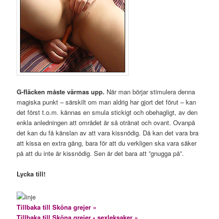
G-fläcken måste värmas upp.
När man börjar stimulera denna
magiska punkt – särskilt om man aldrig har gjort det förut – kan
det först t.o.m. kännas en smula stickigt och obehagligt, av den
enkla anledningen att området är så otränat och ovant. Ovanpå
det kan du få känslan av att vara kissnödig. Då kan det vara bra
att kissa en extra gång, bara för att du verkligen ska vara säker
på att du inte är kissnödig. Sen är det bara att ”gnugga på”.
Lycka till!
Tillbaka till Sköna grejer »
Tillbaka till Sköna grejer • sexleksaker »