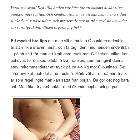
Verkligen skön! Den lilla änden var bäst för att komma åt känsliga
punkter inne i fittan. Och kombinationen av att min man å ena sidan
slickade mig på utsidan, och masserade mig inifrån med staven – det
var otroligt skönt. Vilken orgasm jag fick!
Ett mycket bra tips
om man vill stimulera G-punkten ordentligt,
är att vinkla staven neråt, och ta tag i den med handen underifrån
– på så sätt får man ett kraftigare tryck mot G-fläcken, vilket kan
behövas för önskad effekt. Ylva Franzén, som formgivit denna
stav, rekommenderar ett tryck på ca 4-5 kg mot G-punkten. Det
låter mycket, och det är det också. Märk väl att ett så hårt tryck
är som regel inget man kan sätta från början. Då gör det nog bara
ont. Man ökar trycket sakta, med ökande upphetsningsgrad.