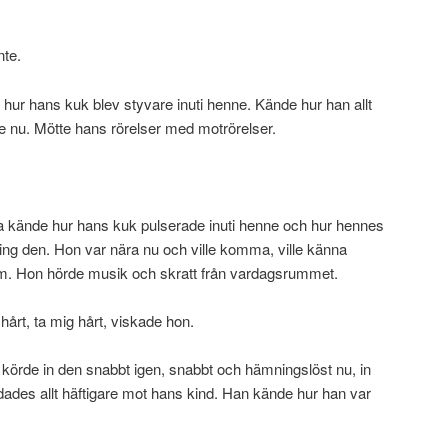
nte.
hur hans kuk blev styvare inuti henne. Kände hur han allt
re nu. Mötte hans rörelser med motrörelser.
 kände hur hans kuk pulserade inuti henne och hur hennes
ing den. Hon var nära nu och ville komma, ville känna
m. Hon hörde musik och skratt från vardagsrummet.
hårt, ta mig hårt, viskade hon.
 körde in den snabbt igen, snabbt och hämningslöst nu, in
ades allt häftigare mot hans kind. Han kände hur han var