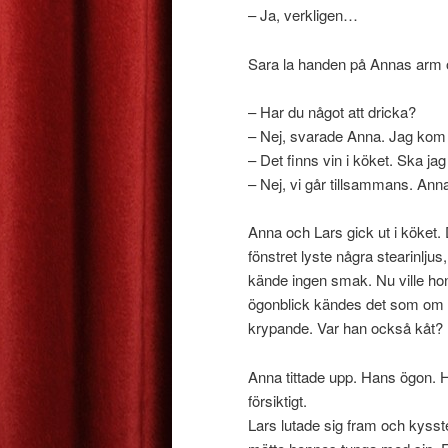
– Ja, verkligen…
Sara la handen på Annas arm oc
– Har du något att dricka?
– Nej, svarade Anna. Jag kom
– Det finns vin i köket. Ska ja
– Nej, vi går tillsammans. Anna
Anna och Lars gick ut i köket. 
fönstret lyste några stearinlju
kände ingen smak. Nu ville hon 
ögonblick kändes det som om 
krypande. Var han också kåt?
Anna tittade upp. Hans ögon. 
försiktigt.
Lars lutade sig fram och kyss