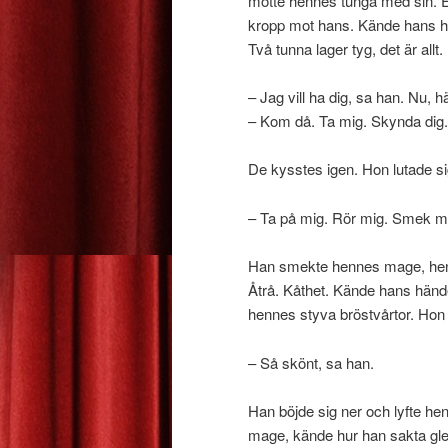
mötte hennes tunga med sin. En
kropp mot hans. Kände hans hå
Två tunna lager tyg, det är allt.
– Jag vill ha dig, sa han. Nu, här
– Kom då. Ta mig. Skynda dig.
De kysstes igen. Hon lutade si
– Ta på mig. Rör mig. Smek m
Han smekte hennes mage, henne
Åtrå. Kåthet. Kände hans händ
hennes styva bröstvårtor. Hon 
– Så skönt, sa han.
Han böjde sig ner och lyfte h
mage, kände hur han sakta gle