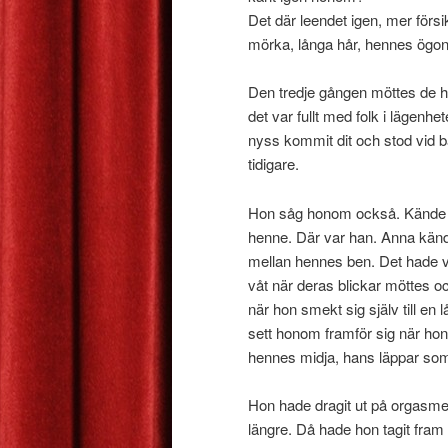
Det där leendet igen, mer för
mörka, långa hår, hennes ögon
Den tredje gången möttes de
det var fullt med folk i lägen
nyss kommit dit och stod vid
tidigare.
Hon såg honom också. Kände i
henne. Där var han. Anna kände
mellan hennes ben. Det hade va
våt när deras blickar möttes oc
när hon smekt sig själv till e
sett honom framför sig när ho
hennes midja, hans läppar som
Hon hade dragit ut på orgasmen,
längre. Då hade hon tagit fram s