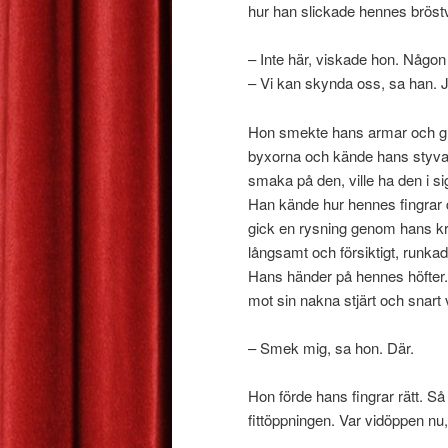
hur han slickade hennes bröstvå
– Inte här, viskade hon. Någ
– Vi kan skynda oss, sa han. 
Hon smekte hans armar och gl
byxorna och kände hans styva ku
smaka på den, ville ha den i si
Han kände hur hennes fingrar d
gick en rysning genom hans k
långsamt och försiktigt, runk
Hans händer på hennes höfte
mot sin nakna stjärt och snart
– Smek mig, sa hon. Där.
Hon förde hans fingrar rätt. Så
fittöppningen. Var vidöppen nu, 