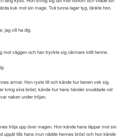
 lång kyss. Hon smög sig tätt intill honom och vilade sin
rda kuk mot sin mage. Två tunna lager tyg, tänkte hon.
, jag vill ha dig.
g mot väggen och han tryckte sig närmare intill henne.
ig.
s armar. Hon ryste till och kände hur benen vek sig.
er kring sina bröst, kände hur hans händer snuddade vid
var naken under tröjan.
ennes tröja upp över magen. Hon kände hans läppar mot sin
d uppåt tills hans mun nådde hennes bröst och hon kände