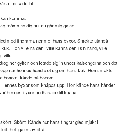
rta, nafsade lätt.
on kan komma.
Jag måste ha dig nu, du gör mig galen…
ed med fingrarna ner mot hans byxor. Smekte utanpå
k. Hon ville ha den. Ville känna den i sin hand, ville
g, ville…
rog ner gylfen och letade sig in under kalsongerna och det
ropp när hennes hand slöt sig om hans kuk. Hon smekte
ade honom, kände på honom.
r. Hennes byxor som knäpps upp. Hon kände hans händer
 var hennes byxor nedhasade till knäna.
 skönt. Skönt. Kände hur hans fingrar gled mjukt i
kåt, het, galen av åtrå.