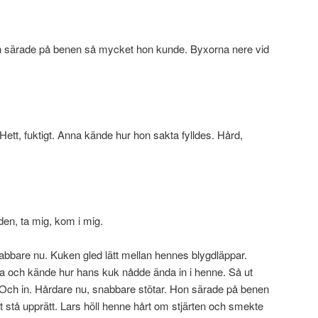
h särade på benen så mycket hon kunde. Byxorna nere vid
. Hett, fuktigt. Anna kände hur hon sakta fylldes. Hård,
 den, ta mig, kom i mig.
nabbare nu. Kuken gled lätt mellan hennes blygdläppar.
a och kände hur hans kuk nådde ända in i henne. Så ut
. Och in. Hårdare nu, snabbare stötar. Hon särade på benen
 stå upprätt. Lars höll henne hårt om stjärten och smekte