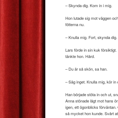
– Skynda dig. Kom in i mig.
Hon lutade sig mot väggen oc
fötterna nu.
– Knulla mig. Fort, skynda dig.
Lars förde in sin kuk försiktigt
tänkte hon. Hård.
– Du är så skön, sa han.
– Säg inget. Knulla mig, kör in
Han började stöta in och ut, s
Anna stönade lågt mot hans ör
igen, ett ögonblicks förväntan
så mycket hon kunde. Svårt att