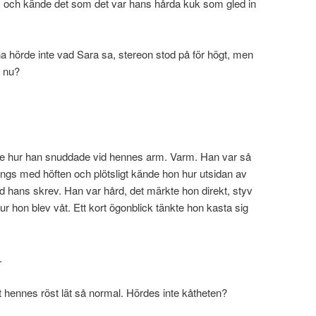
 och kände det som det var hans hårda kuk som gled in
 hörde inte vad Sara sa, stereon stod på för högt, men
l nu?
nde hur han snuddade vid hennes arm. Varm. Han var så
ngs med höften och plötsligt kände hon hur utsidan av
 hans skrev. Han var hård, det märkte hon direkt, styv
r hon blev våt. Ett kort ögonblick tänkte hon kasta sig
.
t hennes röst lät så normal. Hördes inte kåtheten?