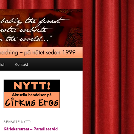
ish
Kontakt
SENASTE NYTT:
Kärleksretreat – Paradiset vid