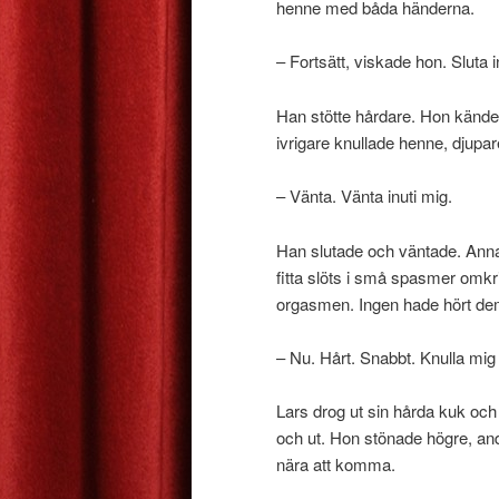
henne med båda händerna.
– Fortsätt, viskade hon. Sluta i
Han stötte hårdare. Hon kände 
ivrigare knullade henne, djupa
– Vänta. Vänta inuti mig.
Han slutade och väntade. Anna
fitta slöts i små spasmer omkr
orgasmen. Ingen hade hört de
– Nu. Hårt. Snabbt. Knulla mig 
Lars drog ut sin hårda kuk och
och ut. Hon stönade högre, and
nära att komma.