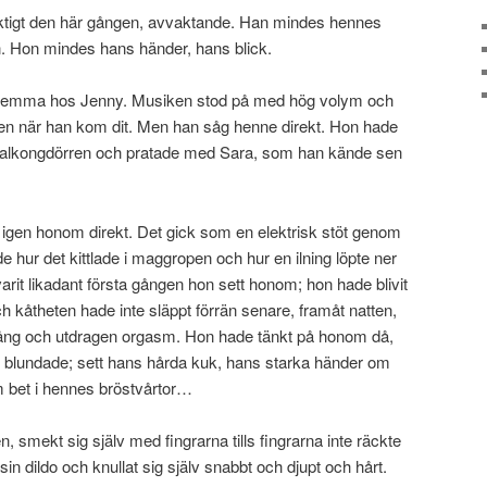
siktigt den här gången, avvaktande. Han mindes hennes
. Hon mindes hans händer, hans blick.
 hemma hos Jenny. Musiken stod på med hög volym och
heten när han kom dit. Men han såg henne direkt. Hon hade
 balkongdörren och pratade med Sara, som han kände sen
gen honom direkt. Det gick som en elektrisk stöt genom
 hur det kittlade i maggropen och hur en ilning löpte ner
rit likadant första gången hon sett honom; hon hade blivit
h kåtheten hade inte släppt förrän senare, framåt natten,
n lång och utdragen orgasm. Hon hade tänkt på honom då,
n blundade; sett hans hårda kuk, hans starka händer om
 bet i hennes bröstvårtor…
 smekt sig själv med fingrarna tills fingrarna inte räckte
in dildo och knullat sig själv snabbt och djupt och hårt.