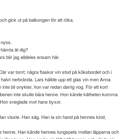
h gick ut på balkongen för att röka.
 nyss.
g hämta åt dig?
rs blir jag alldeles ensam här.
Där var tomt; några flaskor vin stod på köksbordet och i
s, halvt nerbrända. Lars hällde upp ett glas vin men Anna
inte bli onykter, hon var redan darrig nog. För ett kort
benen inte skulle bära henne. Hon kände kåtheten komma
 Hon sneglade mot hans byxor.
Han visste. Han såg. Han la sin hand på hennes kind,
te henne. Han kände hennes tungspets mellan läpparna och