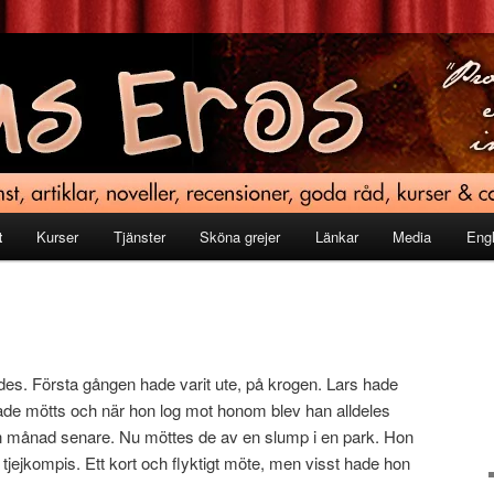
t
Kurser
Tjänster
Sköna grejer
Länkar
Media
Engl
ades. Första gången hade varit ute, på krogen. Lars hade
hade mötts och när hon log mot honom blev han alldeles
 månad senare. Nu möttes de av en slump i en park. Hon
jejkompis. Ett kort och flyktigt möte, men visst hade hon