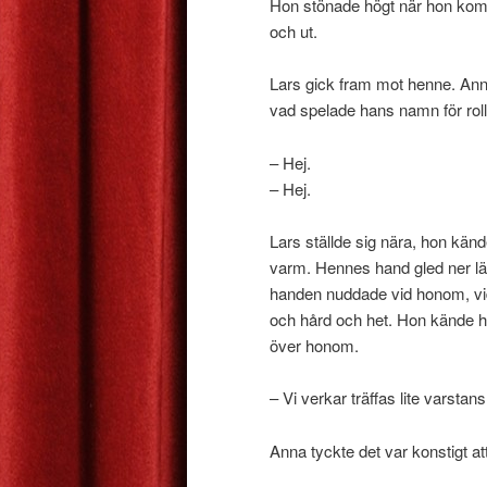
Hon stönade högt när hon kom
och ut.
Lars gick fram mot henne. Anna
vad spelade hans namn för rol
– Hej.
– Hej.
Lars ställde sig nära, hon kä
varm. Hennes hand gled ner lä
handen nuddade vid honom, vid
och hård och het. Hon kände hu
över honom.
– Vi verkar träffas lite varstans
Anna tyckte det var konstigt at