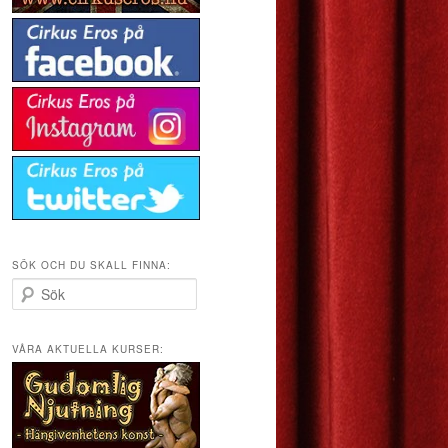
SÖK OCH DU SKALL FINNA:
S
ö
k
VÅRA AKTUELLA KURSER: