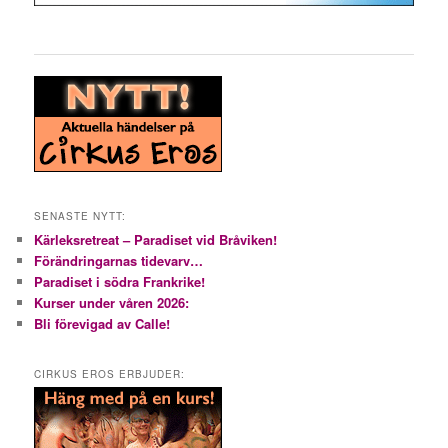
SENASTE NYTT:
Kärleksretreat – Paradiset vid Bråviken!
Förändringarnas tidevarv…
Paradiset i södra Frankrike!
Kurser under våren 2026:
Bli förevigad av Calle!
CIRKUS EROS ERBJUDER: