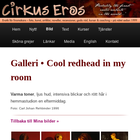
Hoppa
Erotik för finsmakare
till
primärt
innehåll
Cirkus Eros
Huvudmeny
Bild
Hem
Nytt!
Text
Kurser
Tjänster
Sköna grejer
Länkar
Media
English
Kontakt
Galleri • Cool redhead in my
room
Varma toner
, ljus hud, intensiva blickar och rött hår i
hemmastudion en eftermiddag.
Foto: Carl Johan Rehbinder 1996
Tillbaka till Mina bilder »