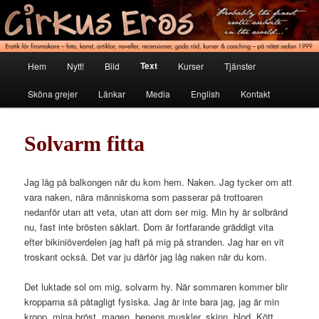
Hoppa
Erotik för finsmakare
till
primärt
innehåll
Cirkus Eros
Huvudmeny
Text
Hem
Nytt!
Bild
Kurser
Tjänster
Sköna grejer
Länkar
Media
English
Kontakt
Solvarm fitta
Jag låg på balkongen när du kom hem. Naken. Jag tycker om att
vara naken, nära människorna som passerar på trottoaren
nedanför utan att veta, utan att dom ser mig. Min hy är solbränd
nu, fast inte brösten såklart. Dom är fortfarande gräddigt vita
efter bikiniöverdelen jag haft på mig på stranden. Jag har en vit
troskant också. Det var ju därför jag låg naken när du kom.
Det luktade sol om mig, solvarm hy. När sommaren kommer blir
kropparna så påtagligt fysiska. Jag är inte bara jag, jag är min
kropp, mina bröst, magen, benens muskler, skinn, blod. Kött.