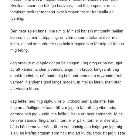
Svullna läppar och fuktiga hudveck, med fingerspetsar som
försiktigt tecknar mönster över kroppen för att framkalla en
rysning.
Den heta solen finns inne i mig. Min sol har sin mittpunkt mellan
benen, inuti min fittöppning, en värme som strålar ut över min
klitta, en sol som värmer upp hela kroppen och får mig att känna
mig febrig.
Jag smekte mig själv där på balkongen. Jag drog ut på det, njöt
av att känna händerna vandra längs min kropp, långsamt. Jag
smekte brösten, närmade mig bröstvårtorna som styvnade, trots
värmen. Händerna gled längs magen, in mellan låren, men utan
att vidröra fittan.
Jag lekte med mig själv, ville bli vidrörd men ändå inte. När
fingrarna äntligen hittade rätt var jag så kåt att jag vibrerade,
darrade och jag kunde inte hålla tillbaks ett högt stönande. Mina
ben var särade, fingrarna i fittan, eller på klittan, eller överallt,
båda händerna var våta, fittan var kladdig och ivrigt gav jag mig
själv en kraftig orgasm som fick mig att kvida, trots att jag visste