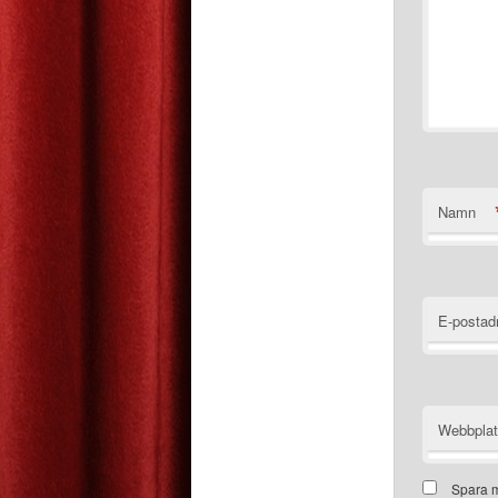
Namn
E-postad
Webbpla
Spara m