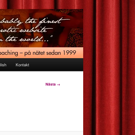
lish
Kontakt
Nästa →