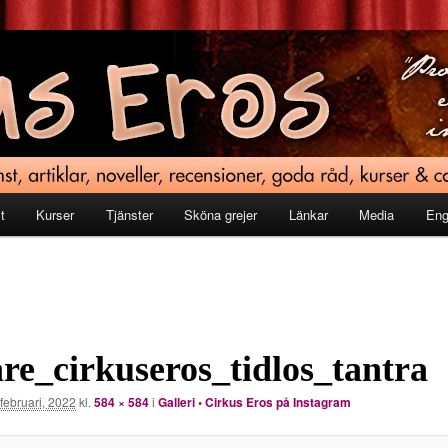
t
Kurser
Tjänster
Sköna grejer
Länkar
Media
Eng
re_cirkuseros_tidlos_tantra
 februari, 2022
kl.
584 × 584
i
Galleri • Cirkus Eros på Instagram