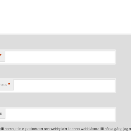
*
*
ress
ts
itt namn, min e-postadress och webbplats i denna webbläsare till nästa gång jag s