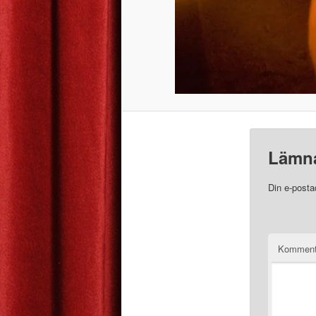
Lämna
Din e-posta
Komment