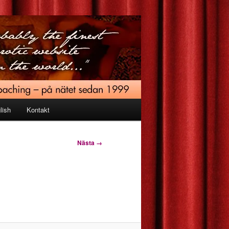
lish
Kontakt
Nästa →