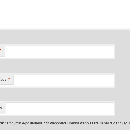
*
*
ress
ts
itt namn, min e-postadress och webbplats i denna webbläsare till nästa gång jag s