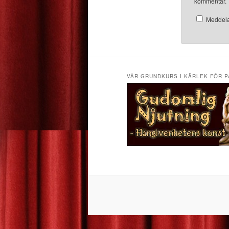
kommentar.
Meddela
VÅR GRUNDKURS I KÄRLEK FÖR P