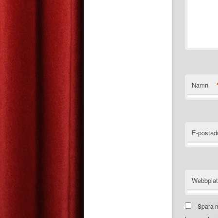
Namn
E-postad
Webbpla
Spara m