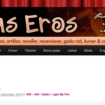
t
Kurser
Tjänster
Sköna grejer
Länkar
Media
Eng
1
1 december, 2016
kl.
896 × 600
i
Galleri • Light My Fire