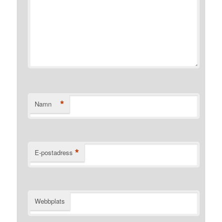
*
Namn
*
E-postadress
Webbplats