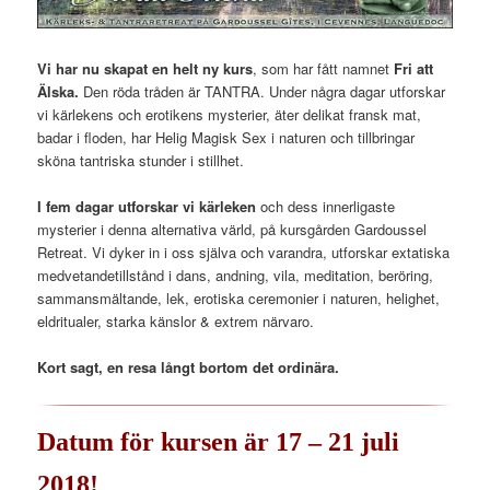
Vi har nu skapat en helt ny kurs
, som har fått namnet
Fri att
Älska.
Den röda tråden är TANTRA. Under några dagar utforskar
vi kärlekens och erotikens mysterier, äter delikat fransk mat,
badar i floden, har Helig Magisk Sex i naturen och tillbringar
sköna tantriska stunder i stillhet.
I fem dagar utforskar vi kärleken
och dess innerligaste
mysterier i denna alternativa värld, på kursgården Gardoussel
Retreat. Vi dyker in i oss själva och varandra, utforskar extatiska
medvetandetillstånd i dans, andning, vila, meditation, beröring,
sammansmältande, lek, erotiska ceremonier i naturen, helighet,
eldritualer, starka känslor & extrem närvaro.
Kort sagt, en resa långt bortom det ordinära.
Datum för kursen är 17 – 21 juli
2018!