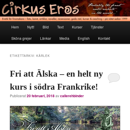
Hoppa
Hoppa
Erotik för finsmakare
till
till
primärt
sekundärt
innehåll
innehåll
Cirkus Eros
Huvudmeny
Hem
Nytt!
Bild
Text
Kurser
Tjänster
Sköna grejer
Länkar
Media
English
Kontakt
ETIKETTARKIV:
KÄRLEK
Fri att Älska – en helt ny
kurs i södra Frankrike!
Publicerat
20 februari, 2018
av
callerehbinder