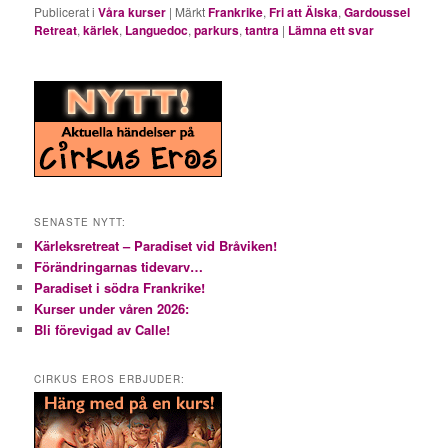
Publicerat i
Våra kurser
|
Märkt
Frankrike
,
Fri att Älska
,
Gardoussel
Retreat
,
kärlek
,
Languedoc
,
parkurs
,
tantra
|
Lämna ett svar
SENASTE NYTT:
Kärleksretreat – Paradiset vid Bråviken!
Förändringarnas tidevarv…
Paradiset i södra Frankrike!
Kurser under våren 2026:
Bli förevigad av Calle!
CIRKUS EROS ERBJUDER: