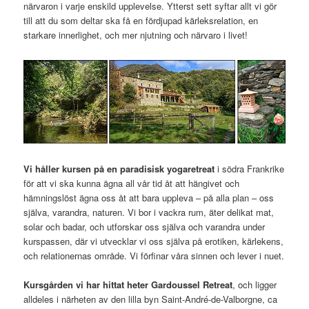
närvaron i varje enskild upplevelse. Ytterst sett syftar allt vi gör
till att du som deltar ska få en fördjupad kärleksrelation, en
starkare innerlighet, och mer njutning och närvaro i livet!
Vi håller kursen på en paradisisk yogaretreat
i södra Frankrike
för att vi ska kunna ägna all vår tid åt att hängivet och
hämningslöst ägna oss åt att bara uppleva – på alla plan – oss
själva, varandra, naturen. Vi bor i vackra rum, äter delikat mat,
solar och badar, och utforskar oss själva och varandra under
kurspassen, där vi utvecklar vi oss själva på erotiken, kärlekens,
och relationernas område. Vi förfinar våra sinnen och lever i nuet.
Kursgården vi har hittat heter Gardoussel Retreat
, och ligger
alldeles i närheten av den lilla byn Saint-André-de-Valborgne, ca