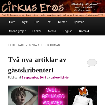
Hoppa
Hoppa
Erotik för finsmakare
till
till
primärt
sekundärt
innehåll
innehåll
Cirkus Eros
Huvudmeny
Hem
Nytt!
Bild
Text
Kurser
Tjänster
Sköna grejer
Länkar
Media
English
Kontakt
ETIKETTARKIV:
MYRA ÅHBECK ÖHMAN
Två nya artiklar av
gästskribenter!
Publicerat
5 september, 2019
av
callerehbinder