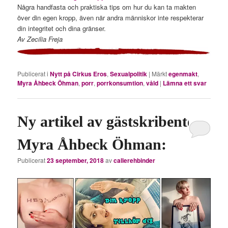
Några handfasta och praktiska tips om hur du kan ta makten
över din egen kropp, även när andra människor inte respekterar
din integritet och dina gränser.
Av Zecilia Freja
Publicerat i
Nytt på Cirkus Eros
,
Sexualpolitik
|
Märkt
egenmakt
,
Myra Åhbeck Öhman
,
porr
,
porrkonsumtion
,
våld
|
Lämna ett svar
Ny artikel av gästskribenten
Myra Åhbeck Öhman:
Publicerat
23 september, 2018
av
callerehbinder