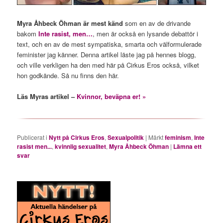
Myra Åhbeck Öhman är mest känd
som en av de drivande
bakom
Inte rasist, men…
, men är också en lysande debattör i
text, och en av de mest sympatiska, smarta och välformulerade
feminister jag känner. Denna artikel läste jag på hennes blogg,
och ville verkligen ha den med här på Cirkus Eros också, vilket
hon godkände. Så nu finns den här.
Läs Myras artikel –
Kvinnor, beväpna er! »
Publicerat i
Nytt på Cirkus Eros
,
Sexualpolitik
|
Märkt
feminism
,
Inte
rasist men...
,
kvinnlig sexualitet
,
Myra Åhbeck Öhman
|
Lämna ett
svar