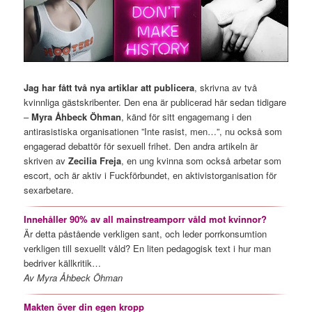
Jag har fått två nya artiklar att publicera
, skrivna av två
kvinnliga gästskribenter. Den ena är publicerad här sedan tidigare
–
Myra Åhbeck Öhman
, känd för sitt engagemang i den
antirasistiska organisationen ”Inte rasist, men…”, nu också som
engagerad debattör för sexuell frihet. Den andra artikeln är
skriven av
Zecilia Freja
, en ung kvinna som också arbetar som
escort, och är aktiv i Fuckförbundet, en aktivistorganisation för
sexarbetare.
Innehåller 90% av all mainstreamporr våld mot kvinnor?
Är detta påstående verkligen sant, och leder porrkonsumtion
verkligen till sexuellt våld? En liten pedagogisk text i hur man
bedriver källkritik…
Av Myra Åhbeck Öhman
Makten över din egen kropp