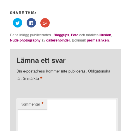
SHARE THIS:
Klicka
Klicka
Klicka
för
för
för
att
att
att
dela
dela
dela
Detta inlägg publicerades i
Bloggtips
,
Foto
och märktes
Illusion
,
på
på
på
Twitter
Facebook
Google+
Nude photography
av
callerehbinder
. Bokmärk
permalänken
.
(Öppnas
(Öppnas
(Öppnas
i
i
i
ett
ett
ett
nytt
nytt
nytt
fönster)
fönster)
fönster)
Lämna ett svar
Din e-postadress kommer inte publiceras.
Obligatoriska
*
fält är märkta
*
Kommentar