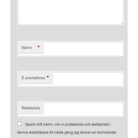
*
Namn
*
E-postadress
Webbplats
Spara mitt namn, min e-postadress och webbplats i
denna webbläsare till nästa gång jag skriver en kommentar.