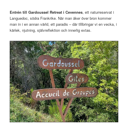
Entrén till Gardoussel Retreat i Cevennes
, ett naturreservat i
Languedoc, södra Frankrike. När man åker över bron kommer
man in i en annan värld, ett paradis – där tlllbringar vi en vecka, i
kärlek, njutning, självreflektion och innerlig extas.