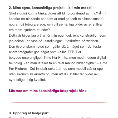
2. Mina egna, konstnärliga projekt – bli min modell:
Skulle du/ni kunna tänka dig/er att bli fotograferad av mig? Är ni
kanske ett älskande par som är modiga (och exhibitionistiska)
nog att bli fotograferade, och vill se härliga bilder av er själva i
era mest njutbara stunder?
Detta är bilder jag plåtar för min egen del, rent konstnärligt, som
jag också kan visa på utställningar, i tidskrifter, på webben.
Den överenskommelse som gäller då är något som de flesta
andra fotografer gör, något som kallas TFP. Det
betydde ursprungligen Time For Prints, men med modern digital
teknologi kan man istället få en rejäl mängd bilder digitalt – Time
For Pictures. Det innebär också att du som modell ställer upp
utan ekonomisk ersättning, men att du istället får bilder av
synnerligen hög kvalitet.
Läs mer om mina konstnärliga fotoprojekt här »
3. Uppdrag åt tredje part: