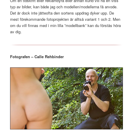
Om en tidskrift eller reklambyrå eller annan kund vill ha en viss
typ av bilder, kan både jag och modellen/modellerna få arvode.
Det är dock inte jätteofta den sortens uppdrag dyker upp. De
mest förekommande fotoprojekten är alltså variant 1 och 2. Men
om du vill finnas med i min lilla ”modellbank” kan du förstås höra
av dig.
Fotografen – Calle Rehbinder