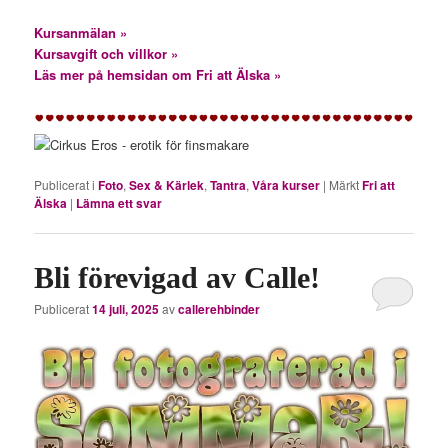
Kursanmälan »
Kursavgift och villkor »
Läs mer på hemsidan om Fri att Älska »
Publicerat i
Foto
,
Sex & Kärlek
,
Tantra
,
Våra kurser
|
Märkt
Fri att
Älska
|
Lämna ett svar
Bli förevigad av Calle!
Publicerat
14 juli, 2025
av
callerehbinder