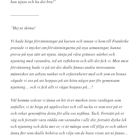
kan njuta och ha det bra!”
———————–
”Hej ni sköna!
Vi hade höga förväntningar på kursen och innan vi kom till Frankrike
pratade vi mycket om förväntningarna på nya utmaningar, kunna
prova på nya sätt att njuta. tänja på våra gränser, närhet och
njutning med varandra, tid att reflektera och allt det fick vi. Men mest
förväntning hade vi på att det skulle finnas andra intressanta
människor att utbyta tankar och erfarenheter med och som en bonus
vågade vi oss på att hoppas på att hitta något par för gemensam
njutning… och vi fick allt vi vågat hoppas på…?
Väl hemma svävar vi ännu en bit över marken trots vardagen som
anfaller, vi är höga på upplevelser och vill tacka er som tror på er
och orkar genomföra detta för alla oss nyfikna. Tack. Fortsätt på er
väg och fortsätt vara rädda om varandra i allt slit, fortsätt dyrka lek
och njutning och dela mer er, vi är många som vill följa er och säkert
ännu fler som skulle behöva och vilja om de bara visste att ni fanns…