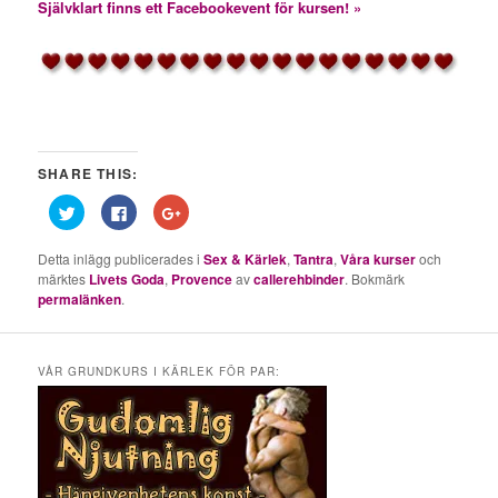
Självklart finns ett Facebookevent för kursen! »
SHARE THIS:
Klicka
Klicka
Klicka
för
för
för
att
att
att
dela
dela
dela
Detta inlägg publicerades i
Sex & Kärlek
,
Tantra
,
Våra kurser
och
på
på
på
Twitter
Facebook
Google+
märktes
Livets Goda
,
Provence
av
callerehbinder
. Bokmärk
(Öppnas
(Öppnas
(Öppnas
permalänken
.
i
i
i
ett
ett
ett
nytt
nytt
nytt
fönster)
fönster)
fönster)
VÅR GRUNDKURS I KÄRLEK FÖR PAR: