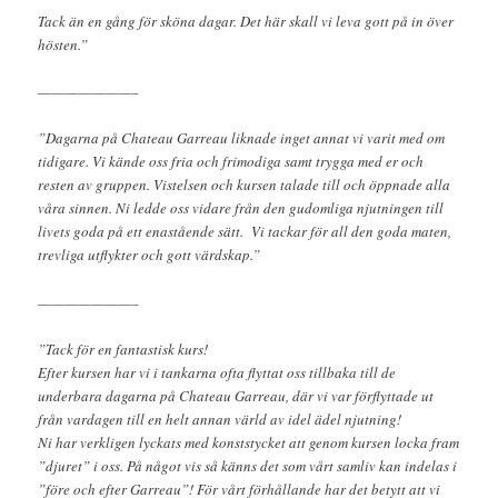
Tack än en gång för sköna dagar. Det här skall vi leva gott på in över
hösten.”
———————–
”Dagarna på Chateau Garreau liknade inget annat vi varit med om
tidigare. Vi kände oss fria och frimodiga samt trygga med er och
resten av gruppen. Vistelsen och kursen talade till och öppnade alla
våra sinnen. Ni ledde oss vidare från den gudomliga njutningen till
livets goda på ett enastående sätt. Vi tackar för all den goda maten,
trevliga utflykter och gott värdskap.”
———————–
”Tack för en fantastisk kurs!
Efter kursen har vi i tankarna ofta flyttat oss tillbaka till de
underbara dagarna på Chateau Garreau, där vi var förflyttade ut
från vardagen till en helt annan värld av idel ädel njutning!
Ni har verkligen lyckats med konststycket att genom kursen locka fram
”djuret” i oss. På något vis så känns det som vårt samliv kan indelas i
”före och efter Garreau”! För vårt förhållande har det betytt att vi