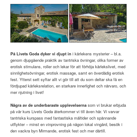
På Livets Goda dyker vi djupt in
i kärlekens mysterier – bl.a.
genom djupgående praktik av tantriska övningar, olika former av
erotisk stimulans, roller och lekar för att förhöja kärlekslivet, med
sinnlighetsövningar, erotisk massage, samt en överdådig erotisk
fest. Ytterst sett syftar allt vi gör till att du som deltar ska få en
fördjupad kärleksrelation, en starkare innerlighet och närvaro, och
mer njutning i livet!
Några av de underbaraste upplevelserna
som vi brukar erbjuda
på vår kurs Livets Goda återkommer vi till även här. Vi varvar
tantriska kurspass med fantastiska måltider och spännande
utflykter – minst en vinprovning på någon lokal vingård, besök i
den vackra byn Mirmande, erotisk fest och mer därtill.