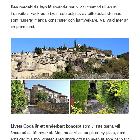
Den medeltida byn Mirmande
har blivit utnämnd till en av
Frankrikes vackraste byar, och präglas av pittoreska stenhus,
som huserar många konstnärer och hantverkare. Väl värd mer än
en promenad.
Livets Goda är ett underbart koncept
som vi inte gärna vill
ändra på alltför mycket. Men nu är vi alltså på en ny plats, som
erbjuder nya möjligheter. Med andra ord kan även ni som har varit