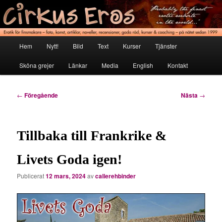
Hoppa
Erotik för finsmakare
till
primärt
innehåll
Cirkus Eros
Huvudmeny
Hem
Nytt!
Bild
Text
Kurser
Tjänster
Sköna grejer
Länkar
Media
English
Kontakt
Inläggsnavigering
←
Föregående
Nästa
→
Tillbaka till Frankrike &
Livets Goda igen!
Publicerat
12 mars, 2024
av
callerehbinder