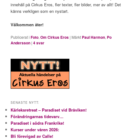
innehåll på Cirkus Eros, fler texter, fler bilder, mer av allt! Det
känns verkligen som en nystart.
Välkommen åter!
Publicerat i
Foto
,
Om Cirkus Eros
|
Märkt
Paul Harmon
,
Po
Andersson
|
4
svar
SENASTE NYTT:
Kärleksretreat – Paradiset vid Bråviken!
Förändringarnas tidevarv…
Paradiset i södra Frankrike!
Kurser under våren 2026:
Bli förevigad av Calle!